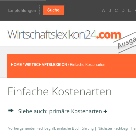
Empfehlungen
A
B
C
D
E
HOME
/
WIRTSCHAFTSLEXIKON
/ Einfache Kostenarten
Einfache Kostenarten
Siehe auch:
primäre Kostenarten
Vorhergehender Fachbegriff:
einfache Buchführung
| Nächster Fachbegriff:
e