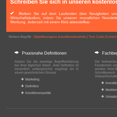
Schreiben Sie sich in unseren kostenlo
Bleiben Sie auf dem Laufenden über Neuigkeiten und 
Wirtschaftslexikon, indem Sie unseren monatlichen Newslett
Werbung. Jederzeit mit einem Klick abbestellbar.
Weitere Begriffe :
Objektbezogene Investitionskontrolle
|
True Costs (Correct
Praxisnahe Definitionen
Fachbegri
Nutzen Sie die jeweilige Begriffserklärung
Die Volkswirtsc
bei Ihrer täglichen Arbeit. Jede Definition ist
Fachtermini vo
wesentlich umfangreicher angelegt als in
werden. Viele B
einem gewöhnlichen Glossar.
Schnittberei
Volkswirtschaft
Marketing
Investit
Definition
Marktve
Konditionenpolitik
Umsatzs