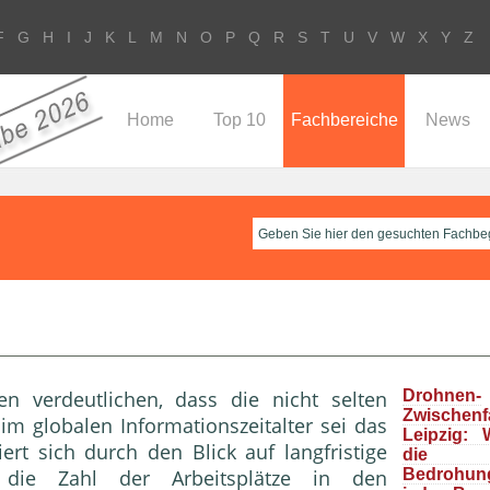
F
G
H
I
J
K
L
M
N
O
P
Q
R
S
T
U
V
W
X
Y
Z
Home
Top 10
Fachbereiche
News
en verdeutlichen, dass die nicht selten
Drohnen-
Zwische
m globalen Informationszeitalter sei das
Leipzig: 
rt sich durch den Blick auf langfristige
die “r
 die Zahl der Arbeitsplätze in den
Bedrohun