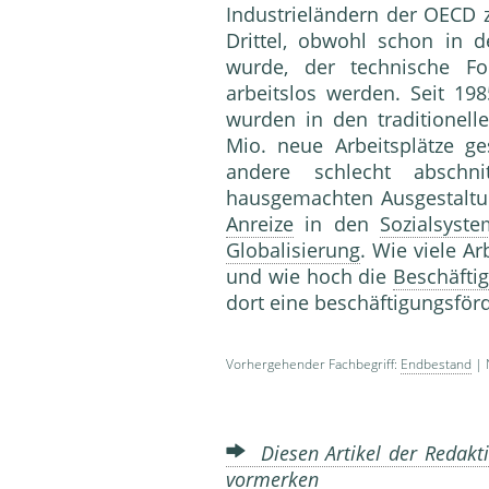
Industrieländern der OECD
Drittel, obwohl schon in d
wurde, der technische F
arbeitslos werden. Seit 19
wurden in den traditionel
Mio. neue Arbeitsplätze ge
andere schlecht abschni
hausgemachten Ausgestaltun
Anreize
in den
Sozialsyste
Globalisierung
. Wie viele Ar
und wie hoch die
Beschäfti
dort eine beschäftigungsför
Vorhergehender Fachbegriff:
Endbestand
| 
Diesen Artikel der Redakti
vormerken