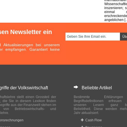
Wissensc
inszenieren; 
einmal 
erschreckende
angeblichen [
sen Newsletter ein
Aktualisierungen bei unserem
er empfangen. Garantiert keine
ffe der Volkswirtschaft
Beliebte Artikel
haftslehre stellt einen Grossteil der
Bestimmte Erklärung
r, die Sie in diesem Lexikon finden
Begriffsdefinitionen erfreuen
egriffe aus der Finanzwelt stehen im
unseren Lesern ganz bes
ch von Betriebswirtschafts- und
Beliebtheit. Diese werden meh
slehre.
Jahr aktualisiert.
ionsrechnungen
Cash Flow