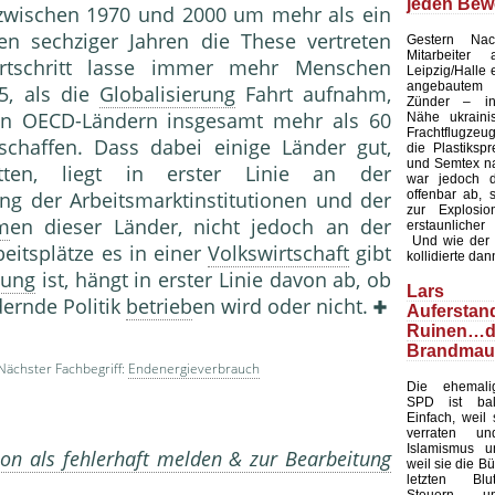
jeden Bew
 zwischen 1970 und 2000 um mehr als ein
en sechziger Jahren die These vertreten
Gestern Nac
Mitarbeiter
ortschritt lasse immer mehr Menschen
Leipzig/Halle 
angebaute
85, als die
Globalisierung
Fahrt aufnahm,
Zünder – in 
len OECD-Ländern insgesamt mehr als 60
Nähe ukraini
Frachtflugzeug
schaffen. Dass dabei einige Länder gut,
die Plastiksp
und Semtex na
tten, liegt in erster Linie an der
war jedoch d
offenbar ab, 
g der Arbeitsmarktinstitutionen und der
zur Explosi
m
en dieser Länder, nicht jedoch an der
erstaunlicher
Und wie der Zu
beitsplätze es in einer
Volkswirtschaft
gibt
kollidierte dan
gung
ist, hängt in erster Linie davon ab, ob
Lars Kl
dernde Politik
betrieb
en wird oder nicht.
Auferst
Ruinen…d
Brandmau
Nächster Fachbegriff:
Endenergieverbrauch
Die ehemalig
SPD ist bal
Einfach, weil 
verraten u
Islamismus un
on als fehlerhaft melden & zur Bearbeitung
weil sie die Bü
letzten Blu
Steuern u