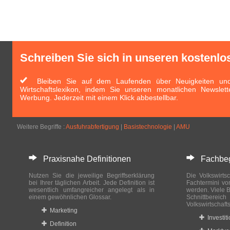
Schreiben Sie sich in unseren kostenlo
Bleiben Sie auf dem Laufenden über Neuigkeiten und 
Wirtschaftslexikon, indem Sie unseren monatlichen Newslett
Werbung. Jederzeit mit einem Klick abbestellbar.
Weitere Begriffe :
Ausfuhrabfertigung
|
Basistechnologie
|
AMU
Praxisnahe Definitionen
Fachbegri
Nutzen Sie die jeweilige Begriffserklärung
Die Volkswirtsc
bei Ihrer täglichen Arbeit. Jede Definition ist
Fachtermini vo
wesentlich umfangreicher angelegt als in
werden. Viele B
einem gewöhnlichen Glossar.
Schnittberei
Volkswirtschaft
Marketing
Investit
Definition