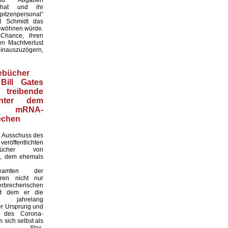
 hat und ihr
itzenpersonal“
t Schmidt das
wöhnen würde.
 Chance, ihren
en Machtverlust
inauszuzögern,
ebücher
Bill Gates
treibende
inter dem
en mRNA-
echen
 Ausschuss des
röffentlichten
ebücher von
i, dem ehemals
sbeamten der
ren nicht nur
recherischen
it dem er die
eit jahrelang
er Ursprung und
it des Corona-
 sich selbst als
naler Star-