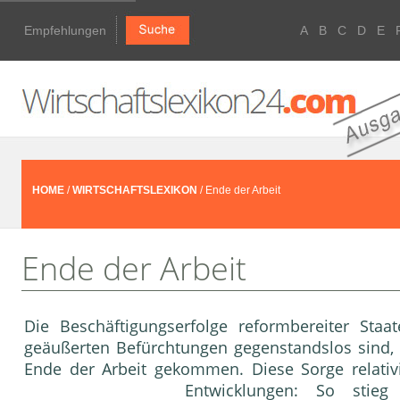
Empfehlungen
A
B
C
D
E
HOME
/
WIRTSCHAFTSLEXIKON
/ Ende der Arbeit
Ende der Arbeit
Die Beschäftigungserfolge reformbereiter Staat
geäußerten Befürchtungen gegenstandslos sind, i
Ende der Arbeit gekommen. Diese Sorge relativie
Entwicklungen: So stieg