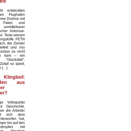
eis
ht entdeckten
 am Flughafen
eine Drohne mit
m Paket und
unmittelbarer
scher Antonow-
e. Tests wiesen
rengstoffe PETN
ch; der Zünder
efekt und riss
sodass es nicht
on kam – ein
 “Glücksfall“.
fall so spielt,
n […]
ingbeil:
anden aus
er
er?
e Volkspartei
d Geschichte.
sie die Arbeiter
nd sich dem
terworfen hat,
rger bis auf den
tstropfen mit
nd Abgaben