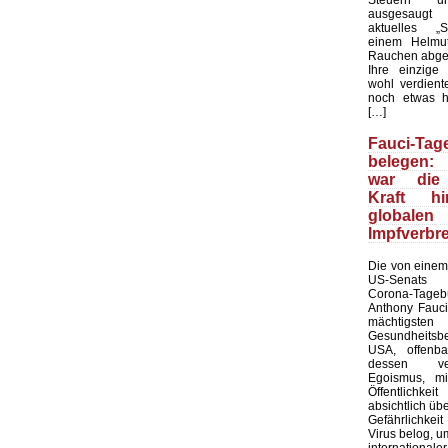
ausgesaugt
aktuelles „Sp
einem Helmu
Rauchen abge
Ihre einzige
wohl verdient
noch etwas h
[…]
Fauci-Tag
belegen: 
war die 
Kraft h
global
Impfverbr
Die von einem
US-Senats ve
Corona-Tag
Anthony Fauc
mächtigsten
Gesundheit
USA, offenba
dessen verb
Egoismus, m
Öffentlichk
absichtlich üb
Gefährlichke
Virus belog, um
internatio