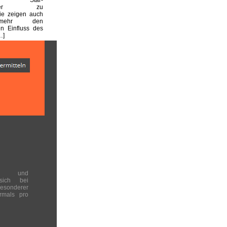
haftler zu
sie zeigen auch
mehr den
n Einfluss des
…]
en und
 sich bei
onderer
rmals pro