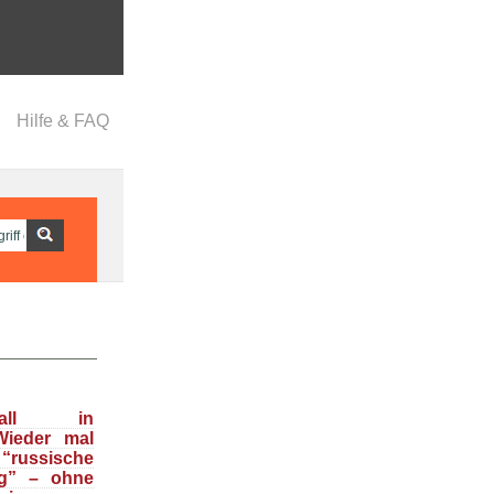
Hilfe & FAQ
nfall in
Wieder mal
ussische
g” – ohne