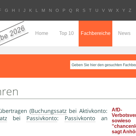
F
G
H
I
J
K
L
M
N
O
P
Q
R
S
T
U
V
W
X
Y
Z
Home
Top 10
Fachbereiche
News
hren
übertragen (
Buchungssatz
bei Aktivkonto:
AfD-
Verbotsve
atz
bei
Passivkonto
:
Passivkonto
an
sowieso
“chancenlo
sagt Anhö