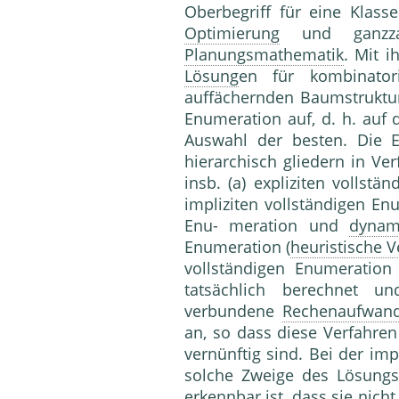
Oberbegriff für eine Klas
Optimierung
und ganzz
Planungsmathematik
. Mit 
Lösung
en für kombinator
auffächernden Baumstruktur
Enumeration auf, d. h. auf
Auswahl der besten. Die E
hierarchisch gliedern in Ve
insb. (a) expliziten vollstä
impliziten vollständigen En
Enu- meration und
dynam
Enumeration (
heuristische V
vollständigen Enumeratio
tatsächlich berechnet u
verbundene
Rechenaufwan
an, so dass diese Verfahren
vernünftig sind. Bei der im
solche Zweige des Lösungs
erkennbar ist, dass sie nich