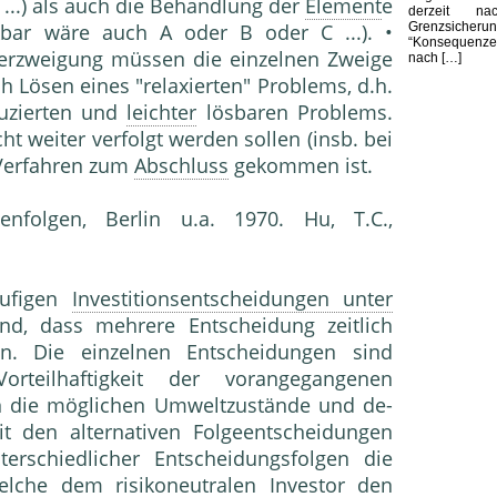
 ...) als auch die Behandlung der
Element
e
derzeit nac
Grenzsiche
nkbar wäre auch A oder B oder C ...). •
“Konsequenze
Verzweigung müssen die einzelnen Zweige
nach […]
 Lösen eines "relaxierten" Problems, d.h.
uzierten und
leichter
lösbaren Problems.
t weiter verfolgt werden sollen (insb. bei
 Verfahren zum
Abschluss
gekommen ist.
enfolgen, Berlin u.a. 1970. Hu, T.C.,
tufigen
Investitionsentscheidungen unter
ind, dass mehrere Entscheidung zeitlich
n. Die einzelnen Entscheidungen sind
eilhaftigkeit der voran­gegangenen
 die möglichen Umweltzustände und de­
it den alternativen Folgeentscheidungen
erschiedlicher Entscheidungsfolgen die
welche dem risikoneutralen
Investor
den