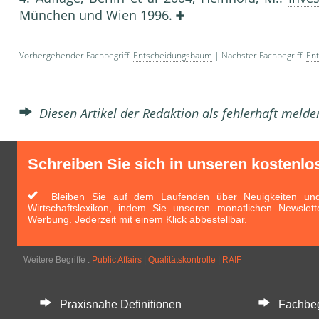
München und Wien 1996.
Vorhergehender Fachbegriff:
Entscheidungsbaum
| Nächster Fachbegriff:
En
Diesen Artikel der Redaktion als fehlerhaft meld
Schreiben Sie sich in unseren kostenlo
Bleiben Sie auf dem Laufenden über Neuigkeiten und 
Wirtschaftslexikon, indem Sie unseren monatlichen Newslett
Werbung. Jederzeit mit einem Klick abbestellbar.
Weitere Begriffe :
Public Affairs
|
Qualitätskontrolle
|
RAIF
Praxisnahe Definitionen
Fachbegri