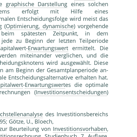
ie
graphische Darstellung
eines solchen
problems erfolgt mit Hilfe eines
malen Entscheidungsfolge wird meist das
g
(
Optimierung, dynamische
) vorgehende
d beim spätesten Zeitpunkt, in dem
 jede zu Beginn der letzten Teilperiode
i­talwert-
Erwartungswert
ermittelt. Die
erden miteinan­der verglichen, und die
heidungsknotens wird ausge­wählt. Diese
man am Beginn der Gesamtplanperiode an­
le Entscheidungsalternative erhalten hat.
pitalwert
-
Erwartungswert
es die optimale
rechnungen (
Investitionsentscheidungen
)
chstellenanalyse
des Investitionsbereichs
95; Götze, U., Bloech,
zur Beurteilung von
Investitionsvorhaben
,
stitionsrechnung
, Studienbuch, 7. Auflage,