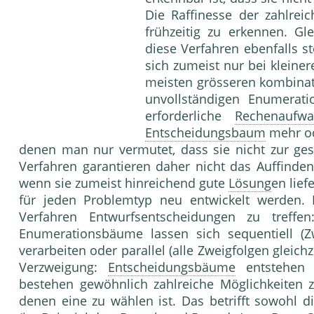
Die Raffinesse der zahlreic
frühzeitig zu erkennen. G
diese Verfahren ebenfalls s
sich zumeist nur bei kleine
meisten grösseren kombina
unvollständigen Enumerati
erforderliche
Rechenaufw
Entscheidungsbaum
mehr od
denen man nur vermutet, dass sie nicht zur ge
Verfahren garantieren daher nicht das Auffinde
wenn sie zumeist hinreichend gute
Lösung
en lie
für jeden Problemtyp neu entwickelt werden.
Verfahren Entwurfsentscheidungen zu 
Enumerationsbäume lassen sich sequentiell (Z
verarbeiten oder parallel (alle Zweigfolgen gleic
Verzweigung:
Entscheidungsbäume
entstehen d
bestehen gewöhnlich zahlreiche Möglichkeiten 
denen eine zu wählen ist. Das betrifft sowohl d