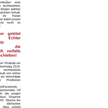
erfanden eine
s rechtsextrem,
 Bürger wählen
achsen-Anhalt.
 ihr Pulver
nd wählt unsere
rst recht im
]
er getötet
: Echter
tz
ltet die
ft, notfalls
schießen!
pe“-Proteste vor
Reichstag 2016:
rechtsextrem
heute von immer
als berechtigte
e Positionen
hotFacebook)
ortunisten Ulf
er die jungen
Nius“, Susanne
HC Strache bis
dänischen
 Alles schreit