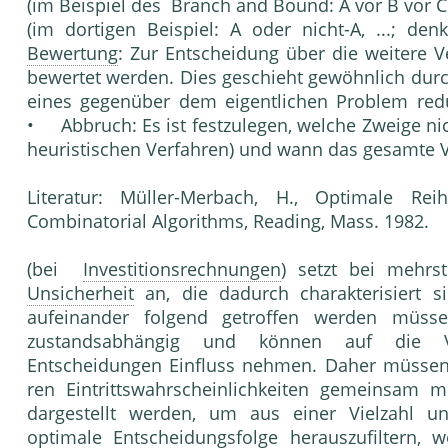
(im Beispiel des Branch and Bound: A vor B vor C
(im dortigen Beispiel: A oder nicht-A, ...; de
Bewertung
: Zur Entscheidung über die weitere 
bewertet werden. Dies geschieht gewöhnlich durch
eines gegenüber dem eigentlichen Problem red
• Abbruch: Es ist festzulegen, welche Zweige nich
heuristischen Verfahren) und wann das gesamte
Literatur: Müller-Merbach, H., Optimale Reih
Combinatorial Algorithms, Reading, Mass. 1982.
(bei
Investitionsrechnungen
) setzt bei mehrs
Unsicherheit
an, die dadurch charakterisiert s
aufeinander folgend getroffen werden müsse
zustandsabhängig und können auf die Vort
Entscheidungen Einfluss nehmen. Daher müssen
ren Eintrittswahrscheinlichkeiten gemeinsam m
dargestellt werden, um aus einer Vielzahl unt
optimale Entscheidungsfolge herauszufiltern, 