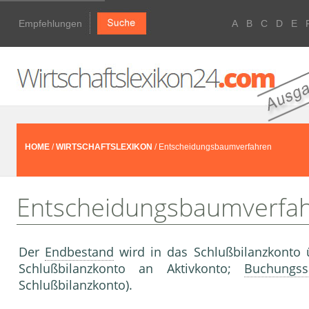
Empfehlungen
A
B
C
D
E
HOME
/
WIRTSCHAFTSLEXIKON
/ Entscheidungsbaumverfahren
Entscheidungsbaumverfa
Der
Endbestand
wird in das Schlußbilanzkonto 
Schlußbilanzkonto an Aktivkonto;
Buchungss
Schlußbilanzkonto).