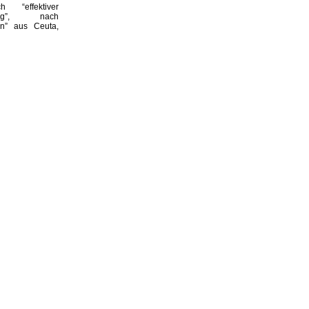
h “effektiver
rung”, nach
n” aus Ceuta,