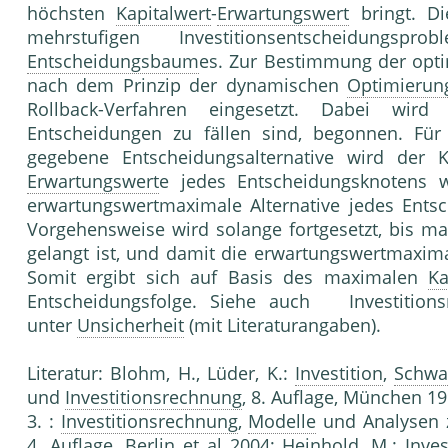
höchsten
Kapitalwert
-
Erwartungswert
bringt. D
mehrstufigen Investitionsentscheidungs
Entscheidungsbaum
es. Zur Bestimmung der opti
nach dem Prinzip der dynamischen
Optimierun
Rollback-Verfahren eingesetzt. Dabei wir
Entscheidungen zu fällen sind, be­gonnen. Für
gegebene Entscheidungsalternative wird der Kap
Erwartungswert
e jedes Entscheidungsknotens w
erwartungswertmaximale Alternative jedes Entsc
Vorgehensweise wird solange fortgesetzt, bis 
gelangt ist, und damit die erwartungswertmaxima
Somit ergibt sich auf Basis des maximalen
Ka
Entscheidungsfolge. Siehe auch Investitions
unter
Unsicherheit
(mit Literatur­angaben).
Literatur: Blohm, H., Lüder, K.:
Investition
,
Schwa
und
Investitionsrechnung
, 8. Auflage, München 19
3. :
Investitionsrechnung
,
Modelle
und Analysen 
4. Auflage, Berlin et al 2004; Heinhold, M.:
Inve