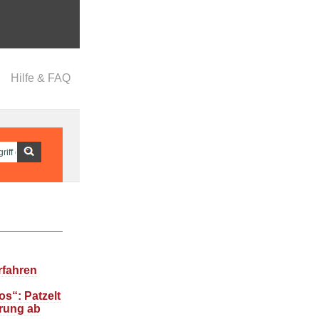
Hilfe & FAQ
rfahren
s“: Patzelt
rung ab