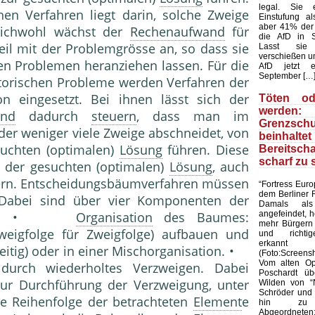
legal. Sie 
hen Verfahren liegt darin, solche Zweige
Einstufung al
aber 41% der
leichwohl wächst der
Rechenaufwand
für
die AfD in S
teil mit der Problemgrösse an, so dass sie
Lasst sie
verschießen u
ren Problemen heranziehen lassen. Für die
AfD jetzt e
September […
torischen Probleme werden Verfahren der
on eingesetzt. Bei ihnen lässt sich der
Töten od
werden
and
dadurch
steuern
, dass man im
Grenzschu
er weniger viele Zweige abschneidet, von
beinha
suchten (optimalen)
Lösung
führen. Diese
Bereitscha
scharf zu 
n der gesuchten (optimalen)
Lösung
, auch
fern. Entscheidungsbäumverfahren müssen
“Fortress Euro
dem Berliner 
 Dabei sind über vier Komponenten der
Damals als 
angefeindet, 
treffen: •
Organisation
des Baumes:
mehr Bürgern 
weigfolge für Zweigfolge) aufbauen und
und richtig
erkannt
hzeitig) oder in einer Mischorganisation. •
(Foto:Screens
Vom alten Opp
urch wiederholtes Verzweigen. Dabei
Poschardt üb
zur Durchführung der Verzweigung, unter
Wilden von “
Schröder und 
ie Reihenfolge der betrachteten
Element
e
hin zu 
Abgeordneten: