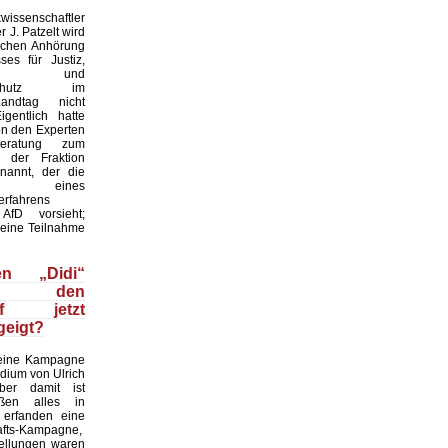
issenschaftler
r J. Patzelt wird
ichen Anhörung
es für Justiz,
ion und
erschutz im
andtag nicht
igentlich hatte
on den Experten
eratung zum
f der Fraktion
nannt, der die
ung eines
erfahrens
fD vorsieht;
seine Teilnahme
n „Didi“
ze den
pf jetzt
geigt?
 eine Kampagne
dium von Ulrich
ber damit ist
aßen alles in
 erfanden eine
hafts-Kampagne,
tellungen waren