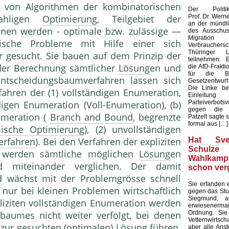
se von Algorithmen der kombinatorischen
Der Politikw
Prof. Dr. Werne
ahligen
Optimierung
, Teilgebiet der
an der mündl
ihnen werden - optimale bzw. zulässige —
des Ausschuss
Migrat
ische Probleme mit Hilfe einer sich
Verbrauch
Thüringer L
 gesucht. Sie bauen auf dem Prinzip der
teilnehmen. E
 der Berechnung sämtlicher
Lösung
en und
die AfD-Frakti
für die B
ntscheidungsbaumverfahren lassen sich
Gesetzentwur
Die Linke be
rfahren der (1) vollständigen Enumeration,
Einleit
Parteiverbotsv
ndigen Enumeration (Voll-Enumeration), (b)
gegen die A
umeration (
Branch and Bound
, begrenzte
Patzelt sagte 
formal aus […]
ische Optimierung
), (2) unvollständigen
Hat Sve
erfahren
). Bei den Verfahren der expliziten
Schul
n werden sämtliche möglichen
Lösung
en
Wahlkam
nd miteinander verglichen. Der damit
schon ver
d
wächst mit der Problemgrösse schnell
Sie erfanden
 nur bei kleinen Problemen wirtschaftlich
gegen das Stu
Siegmund, a
pliziten vollständigen Enumeration werden
erwiesenerm
Ordnung. Sie
baumes nicht weiter verfolgt, bei denen
Vetternwirtsc
t zur gesuchten (optimalen)
Lösung
führen.
aber alle Ans