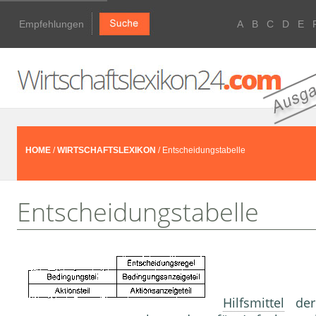
Empfehlungen
A
B
C
D
E
HOME
/
WIRTSCHAFTSLEXIKON
/ Entscheidungstabelle
Entscheidungstabelle
Hilfsmittel
der 