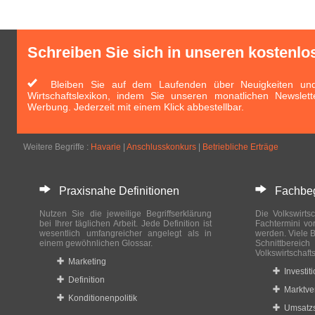
Schreiben Sie sich in unseren kostenlo
Bleiben Sie auf dem Laufenden über Neuigkeiten und 
Wirtschaftslexikon, indem Sie unseren monatlichen Newslett
Werbung. Jederzeit mit einem Klick abbestellbar.
Weitere Begriffe :
Havarie
|
Anschlusskonkurs
|
Betriebliche Erträge
Praxisnahe Definitionen
Fachbegri
Nutzen Sie die jeweilige Begriffserklärung
Die Volkswirtsc
bei Ihrer täglichen Arbeit. Jede Definition ist
Fachtermini vo
wesentlich umfangreicher angelegt als in
werden. Viele B
einem gewöhnlichen Glossar.
Schnittberei
Volkswirtschaft
Marketing
Investit
Definition
Marktve
Konditionenpolitik
Umsatzs