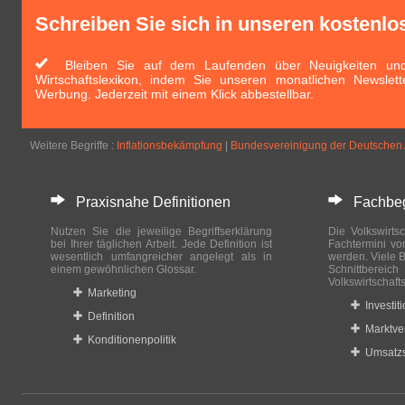
Schreiben Sie sich in unseren kostenlo
Bleiben Sie auf dem Laufenden über Neuigkeiten und 
Wirtschaftslexikon, indem Sie unseren monatlichen Newslett
Werbung. Jederzeit mit einem Klick abbestellbar.
Weitere Begriffe :
Inflationsbekämpfung
|
Bundesvereinigung der Deutschen 
Praxisnahe Definitionen
Fachbegri
Nutzen Sie die jeweilige Begriffserklärung
Die Volkswirtsc
bei Ihrer täglichen Arbeit. Jede Definition ist
Fachtermini vo
wesentlich umfangreicher angelegt als in
werden. Viele B
einem gewöhnlichen Glossar.
Schnittberei
Volkswirtschaft
Marketing
Investit
Definition
Marktve
Konditionenpolitik
Umsatzs