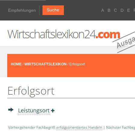
Empfehlungen
A
B
C
D
E
HOME
/
WIRTSCHAFTSLEXIKON
/ Erfolgsort
Erfolgsort
Leistungsort
Vorhergehender Fachbegriff:
erfolgsorientiertes Handeln
| Nächster Fachbeg