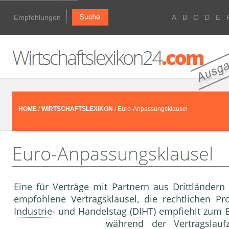
Empfehlungen
A
B
C
D
E
HOME
/
WIRTSCHAFTSLEXIKON
/ Euro-Anpassungsklausel
Euro-Anpassungsklausel
Eine für Verträge mit Partnern aus
Drittländer
n 
empfohlene Vertragsklausel, die rechtlichen P
Industrie
- und Handelstag (DIHT) empfiehlt zum Be
während der Vertragslau