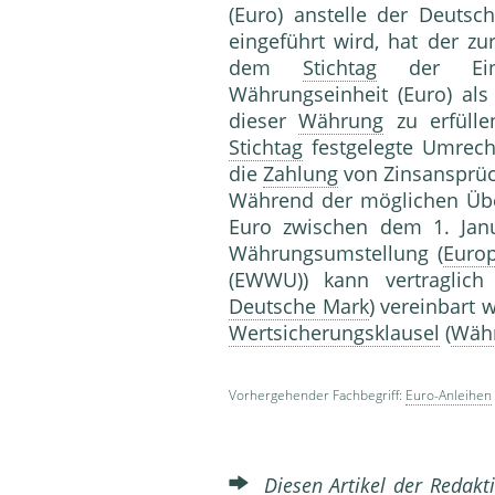
(Euro) anstelle der Deuts
eingeführt wird, hat der z
dem
Stichtag
der Einf
Währungseinheit (Euro) als
dieser
Währung
zu erfülle
Stichtag
festgelegte Umrechn
die
Zahlung
von Zinsansprü
Während der möglichen Üb
Euro zwischen dem 1. Jan
Währungsumstellung (
Euro
(EWWU)) kann vertraglich
Deutsche Mark
) vereinbart
Wertsicherungsklausel
(
Währ
Vorhergehender Fachbegriff:
Euro-Anleihen
Diesen Artikel der Redakti