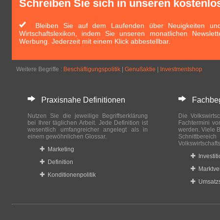
Schreiben Sie sich in unseren kostenlo
Bleiben Sie auf dem Laufenden über Neuigkeiten und 
Wirtschaftslexikon, indem Sie unseren monatlichen Newslett
Werbung. Jederzeit mit einem Klick abbestellbar.
Weitere Begriffe :
Beschäftigungspolitik
|
Genußaktie
|
Investmentshop
Praxisnahe Definitionen
Fachbegri
Nutzen Sie die jeweilige Begriffserklärung
Die Volkswirtsc
bei Ihrer täglichen Arbeit. Jede Definition ist
Fachtermini vo
wesentlich umfangreicher angelegt als in
werden. Viele B
einem gewöhnlichen Glossar.
Schnittberei
Volkswirtschaft
Marketing
Investit
Definition
Marktve
Konditionenpolitik
Umsatzs