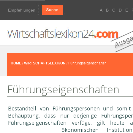
Empfehlungen
A
B
C
D
E
HOME
/
WIRTSCHAFTSLEXIKON
/ Führungseigenschaften
Führungseigenschaften
Bestandteil von
Führungsperson
en und somit
Behauptung, dass nur derjenige
Führungspe
Führungseigenschaften verfüge, gilt heute 
ökonomischen
Institutio