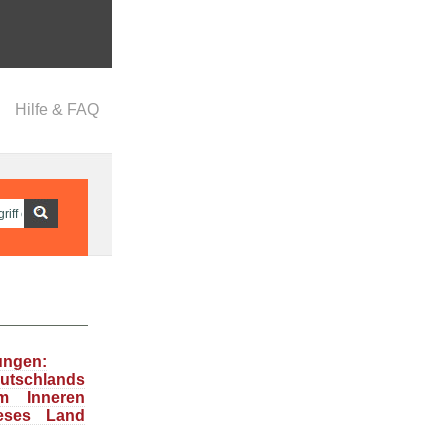
Hilfe & FAQ
ungen:
tschlands
m Inneren
ieses Land