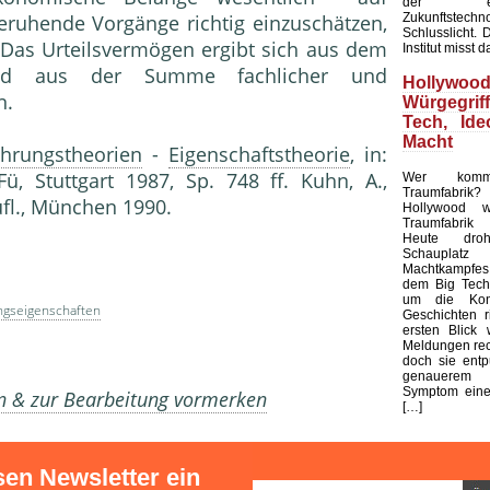
der ents
Zukunftstechn
eruhende Vorgänge richtig einzuschätzen,
Schlusslicht. 
 Das Urteilsvermögen ergibt sich aus dem
Institut misst d
 und aus der Summe fachlicher und
Holly
n.
Würgegri
Tech, Ide
Macht
hrungstheorien
-
Eigenschaftstheorie
, in:
WFü, Stuttgart 1987, Sp. 748 ff. Kuhn, A.,
Wer komma
Traumfabrik? 
Aufl., München 1990.
Hollywood w
Traumfabrik 
Heute dr
Schaupl
Machtkampfes
dem Big Tech,
um die Kont
ngseigenschaften
Geschichten r
ersten Blick
Meldungen rec
doch sie entp
genauerem 
Symptom einer
en & zur Bearbeitung vormerken
[…]
sen Newsletter ein