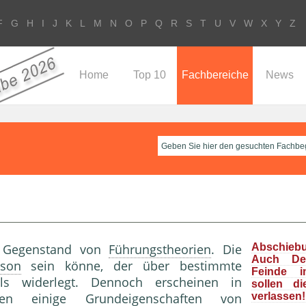
F
G
H
I
J
K
L
M
N
O
P
Q
R
S
T
U
V
W
X
Y
Z
Home
Top 10
Fachbereiche
News
 Gegenstand von
Führungstheorien
. Die
Abschieb
Auch Deu
rson
sein könne, der über bestimmte
Feinde i
als widerlegt. Dennoch erscheinen in
sollen d
nen
einige Grundeigenschaften von
verlassen!