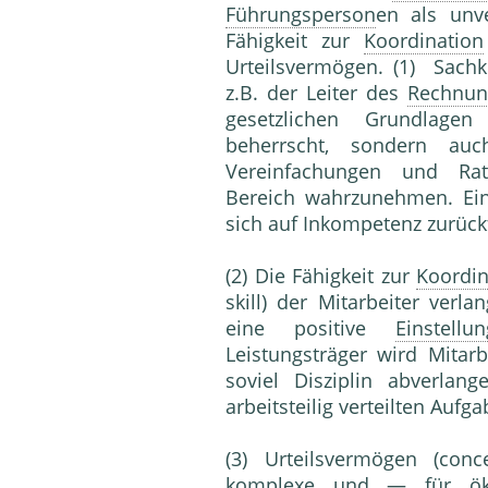
Führungsperson
en als un
Fähigkeit zur
Koordination
Urteilsvermögen. (1) Sachko
z.B. der Leiter des
Rechnun
gesetzlichen Grundlag
beherrscht, sondern auc
Vereinfachungen und Rati
Bereich wahrzunehmen. Ein
sich auf Inkompetenz zurück
(2) Die Fähigkeit zur
Koordin
skill) der Mitarbeiter ver
eine positive
Einstellun
Leistungsträger wird Mitar
soviel Disziplin abverla
arbeitsteilig verteilten Aufga
(3) Urteilsvermögen (conce
komplexe und — für öko