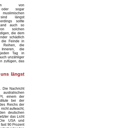
ungen von
n oder sogar
en muslimischen
sind längst
lerdings sollte
hland auch so
on solchen
digen, die dem
nder schädlich
 die Feinde in
 Reihen, die
Inneren, die
 jeden Tag in
auch unzähliger
n zufügen, das
 uns längst
. Die Nachricht
stralischen
PI, einem der
titute bei der
des Reichs der
t nicht aufwacht,
den deutschen
etzter das Licht
 Die USA und
 fast 90 Prozent