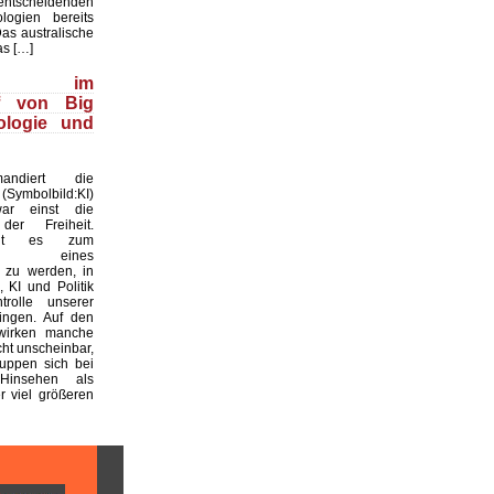
cheidenden
ologien bereits
Das australische
as […]
wood im
ff von Big
ologie und
ndiert die
(Symbolbild:KI)
ar einst die
der Freiheit.
oht es zum
atz eines
 zu werden, in
 KI und Politik
rolle unserer
ingen. Auf den
 wirken manche
ht unscheinbar,
uppen sich bei
Hinsehen als
 viel größeren