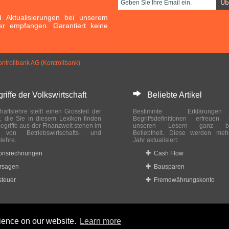
Aktualisierungen bei unserem
er empfangen. Garantiert keine
ontrollbank AG (Kontrollbank)
ffe der Volkswirtschaft
Beliebte Artikel
haftslehre stellt einen Grossteil der
Bestimmte Erklärung
r, die Sie in diesem Lexikon finden
Begriffsdefinitionen erfreuen
egriffe aus der Finanzwelt stehen im
unseren Lesern ganz bes
ch von Betriebswirtschafts- und
Beliebtheit. Diese werden meh
slehre.
Jahr aktualisiert.
ionsrechnungen
Cash Flow
rsagen
Bausparen
teuer
Fremdwährungskonto
rience on our website.
Learn more