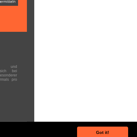
en und
 sich bei
onderer
rmals pro
Got it!