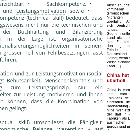
verzichtbar: • Sachkompetenz, •
Abschieb
kriminelle
und
Leistungsmotivation
sowie •
terroristisch
mpetenz (technical skill) bedeutet, dass
Migranten 
überfällig. Al
gswesen
s nicht nur die technischen und
sich Deutsc
langsam v
en der
Buchhaltung
und
Bilanzierung
Gegnern entle
h in der Lage ist, organisatorische
Land nicht mi
sind: Es sind
onalisierungsmöglichkeiten in seinem
den eigenen
Feinde im 
 grosser Teil von Fehlbesetzungen lässt
Deutschland
kleiner, wenn 
führen.
Weise Schade
Land […]
ation
und zur
Leistungsmotivation
(social
China hat
langt Behutsamkeit, Menschenkenntnis und
überholt
g
zum
Leistungsprinzip
. Nur ein
China ist vorn
beiter zur
Leistung
motivieren und ihnen
kam vom au
Thinktank AS
ngen können, dass die
Koordination
von
führenden Ins
Beobachtung 
ben gelingt.
Mitte. Wer jetz
der darf in 
Fabriken als L
ptual skill) umschliesst die Fähigkeit,
ausmachen.
Europa sind in
nomische Belange wesentlich - auf