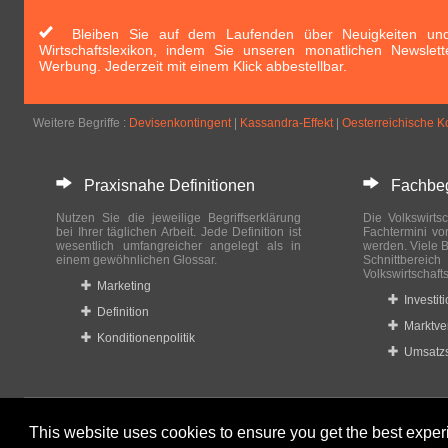
Bleiben Sie auf dem Laufenden über Neuigkeiten und 
Wirtschaftslexikon, indem Sie unseren monatlichen Newslett
Werbung. Jederzeit mit einem Klick abbestellbar.
Weitere Begriffe :
Devisenkontingent
|
Kassandra-Effekt
|
Oesterreichische K
Praxisnahe Definitionen
Fachbegri
Nutzen Sie die jeweilige Begriffserklärung
Die Volkswirtsc
bei Ihrer täglichen Arbeit. Jede Definition ist
Fachtermini vo
wesentlich umfangreicher angelegt als in
werden. Viele B
einem gewöhnlichen Glossar.
Schnittberei
Volkswirtschaft
Marketing
Investit
Definition
Marktve
Konditionenpolitik
Umsatzs
This website uses cookies to ensure you get the best expe