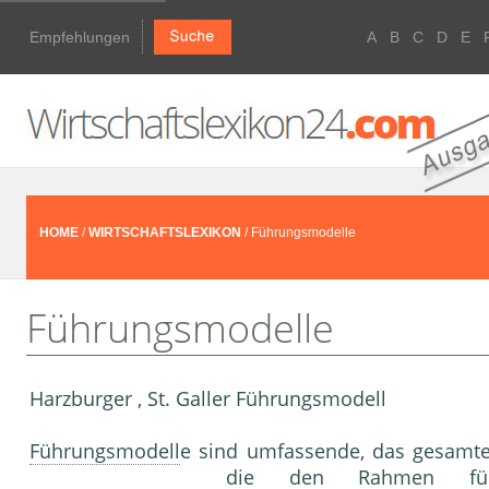
Empfehlungen
A
B
C
D
E
HOME
/
WIRTSCHAFTSLEXIKON
/ Führungsmodelle
Führungsmodelle
Harzburger , St. Galler Führungsmodell
Führungsmodell
e sind umfassende, das gesamt
die den Rahmen für a