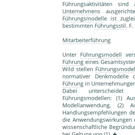
Führungsaktivitäten sind 
Unternehmen
s ausgericht
Führungsmodell
e ist zugl
bestimmten
Führungsstil
. F.
Mitarbeiterführung
Unter
Führungsmodell
ver­
Führung
eines Gesamtsyste
Wild stellen
Führungsmodel
normativer Denkmodelle 
Führung
in Unternehmun­gen 
Dabei unterscheidet
Führungsmodellen: (1) A
Modellanwendung, (2) Au
Handlungsemp­fehlungen de
die Anwendungswirkungen d
wissenschaftliche Be­gründ
bei Geltung von (1).