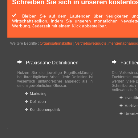
Schreiben Sie sich in unseren kostenlo
Bleiben Sie auf dem Laufenden über Neuigkeiten und 
Wirtschaftslexikon, indem Sie unseren monatlichen Newslett
Werbung. Jederzeit mit einem Klick abbestellbar.
Weitere Begriffe :
Organisationskultur
|
Vertriebswegquote, mengenabhängi
Praxisnahe Definitionen
Fachbegri
Nutzen Sie die jeweilige Begriffserklärung
Die Volkswirtsc
bei Ihrer täglichen Arbeit. Jede Definition ist
Fachtermini vo
wesentlich umfangreicher angelegt als in
werden. Viele B
einem gewöhnlichen Glossar.
Schnittberei
Volkswirtschaft
Marketing
Investit
Definition
Marktve
Konditionenpolitik
Umsatzs