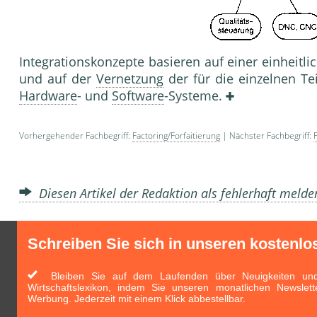
Integrationskonzepte basieren auf einer einheitl
und auf der
Vernetzung
der für die einzelnen Te
Hardware
- und
Software
-Systeme.
Vorhergehender Fachbegriff:
Factoring/Forfaitierung
| Nächster Fachbegriff:
Diesen Artikel der Redaktion als fehlerhaft meld
Schreiben Sie sich in unseren kostenlo
Bleiben Sie auf dem Laufenden über Neuigkeiten und 
Wirtschaftslexikon, indem Sie unseren monatlichen Newslett
Werbung. Jederzeit mit einem Klick abbestellbar.