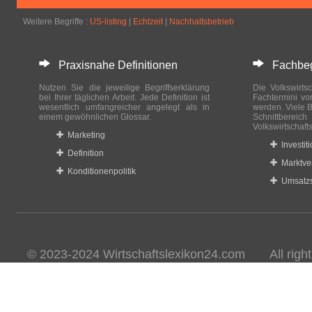
Weitere Begriffe :
US-listing
|
Echtzeit
|
Nachhaltsbetrieb
Praxisnahe Definitionen
Fachbegri
Nutzen Sie die jeweilige Begriffserklärung
Die Volkswirtsc
bei Ihrer täglichen Arbeit. Jede Definition ist
Fachtermini vo
wesentlich umfangreicher angelegt als in
werden. Viele B
einem gewöhnlichen Glossar.
Schnittberei
Volkswirtschaft
Marketing
Investit
Definition
Marktve
Konditionenpolitik
Umsatzs
© 2023-2024 Wirtschaftslexikon24.com All rights