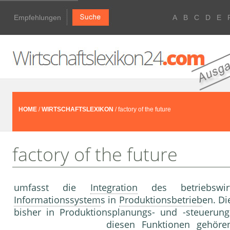
Empfehlungen
A
B
C
D
E
HOME
/
WIRTSCHAFTSLEXIKON
/ factory of the future
factory of the future
umfasst die
Integration
des betriebswirt
Informationssystem
s in
Produktionsbetrieb
en. Di
bisher in Produktionsplanungs- und -steuerung
diesen Funktionen g