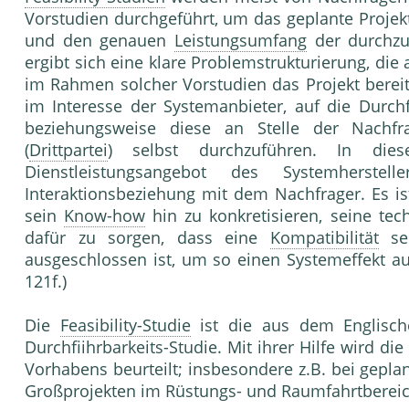
Vorstudien durchgeführt, um das geplante Projekt
und den genauen
Leistungsumfang
der durchzu
ergibt sich eine klare Problemstrukturierung, die 
im Rahmen solcher Vorstudien das Projekt bereits 
im Interesse der Systemanbieter, auf die Durch
beziehungsweise diese an Stelle der Nachf
(
Drittpartei
) selbst durchzuführen. In di
Dienstleistungsangebot des Systemherste
Interaktionsbeziehung mit dem Nachfrager. Es ist
sein
Know-how
hin zu konkretisieren, seine te
dafür zu sorgen, dass eine
Kompatibilität
sei
ausgeschlossen ist, um so einen Systemeffekt aus
121f.)
Die
Feasibility-Studie
ist die aus dem Englisc
Durchfiihrbarkeits-Studie. Mit ihrer Hilfe wird d
Vorhabens beurteilt; insbesondere z.B. bei gepl
Großprojekten im Rüstungs- und Raumfahrtberei