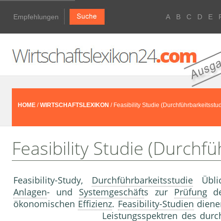
Empfehlungen
A
B
C
D
E
HOME
/
WIRTSCHAFTSLEXIKON
/ Feasibility Studie (Durchführbarkeitsstu
Feasibility Studie (Durchfü
Feasibility-Study,
Durchführbarkeitsstudie
Üblic
Anlagen
- und
Systemgeschäft
s zur
Prüfung
de
ökonomischen
Effizienz
.
Feasibility-Studien
dienen
Leistungsspektren des durc