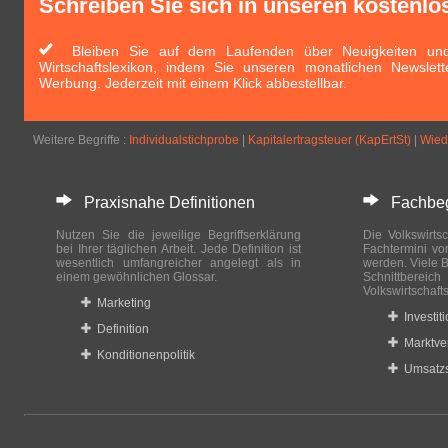
Schreiben Sie sich in unseren kostenlo
Bleiben Sie auf dem Laufenden über Neuigkeiten und 
Wirtschaftslexikon, indem Sie unseren monatlichen Newslett
Werbung. Jederzeit mit einem Klick abbestellbar.
Weitere Begriffe :
Individualstichprobe
|
Kapitalertragsteuer (KapErtSt)
|
Wied
Praxisnahe Definitionen
Fachbegri
Nutzen Sie die jeweilige Begriffserklärung
Die Volkswirtsc
bei Ihrer täglichen Arbeit. Jede Definition ist
Fachtermini vo
wesentlich umfangreicher angelegt als in
werden. Viele B
einem gewöhnlichen Glossar.
Schnittberei
Volkswirtschaft
Marketing
Investit
Definition
Marktve
Konditionenpolitik
Umsatzs