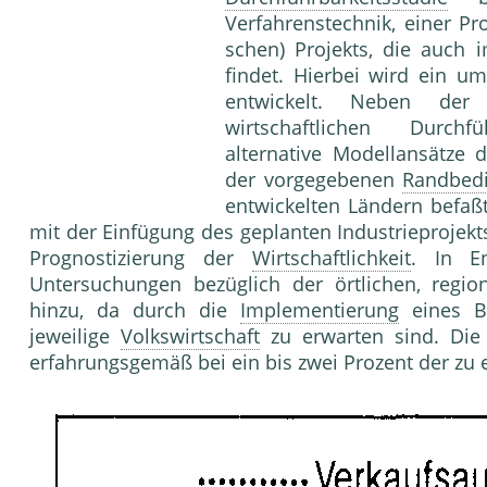
Verfahrenstechnik, einer Pr
schen) Projekts, die auch 
findet. Hierbei wird ein u
entwickelt. Neben der
wirtschaftlichen Durchf
alternative Modellansätze 
der vorgegebenen
Randbed
entwickelten Ländern befaßt
mit der Einfü­gung des geplanten Industrieprojek
Prognosti­zierung der
Wirtschaftlichkeit
. In E
Untersu­chungen bezüglich der örtlichen, regi
hinzu, da durch die
Implementierung
eines Be
jeweilige
Volkswirtschaft
zu erwarten sind. Die 
erfah­rungsgemäß bei ein bis zwei Prozent der z