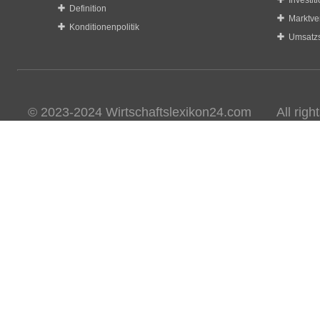
Investit
Definition
Marktve
Konditionenpolitik
Umsatzs
© 2023-2024 Wirtschaftslexikon24.com All rights