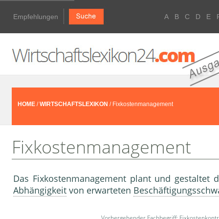
Empfehlungen
A
B
C
D
E
HOME
/
WIRTSCHAFTSLEXIKON
/ Fixkostenmanagement
Fixkostenmanagement
Das Fixkostenmanagement plant und gestaltet
Abhängigkeit
von erwarteten
Beschäftigungssch
Vorhergehender Fachbegriff:
Fixkostenkontr