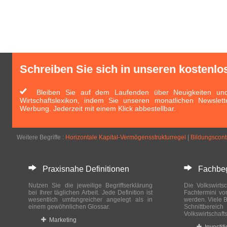
Schreiben Sie sich in unseren kostenlo
Bleiben Sie auf dem Laufenden über Neuigkeiten und 
Wirtschaftslexikon, indem Sie unseren monatlichen Newslett
Werbung. Jederzeit mit einem Klick abbestellbar.
Weitere Begriffe :
Horizontale Kapital-Vermögensstrukturregel
|
Bildungscontr
Praxisnahe Definitionen
Fachbegri
Nutzen Sie die jeweilige Begriffserklärung
Die Volkswirtsc
bei Ihrer täglichen Arbeit. Jede Definition ist
Fachtermini vo
wesentlich umfangreicher angelegt als in
werden. Viele B
einem gewöhnlichen Glossar.
Schnittberei
Volkswirtschaft
Marketing