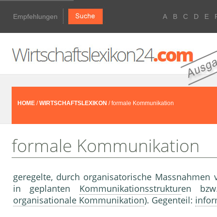
Empfehlungen
A
B
C
D
E
HOME
/
WIRTSCHAFTSLEXIKON
/ formale Kommunikation
formale Kommunikation
geregelte, durch organisatorische Massnahmen 
in geplanten
Kommunikationsstruktur
en bz
organisationale Kommunikation
). Gegenteil:
info