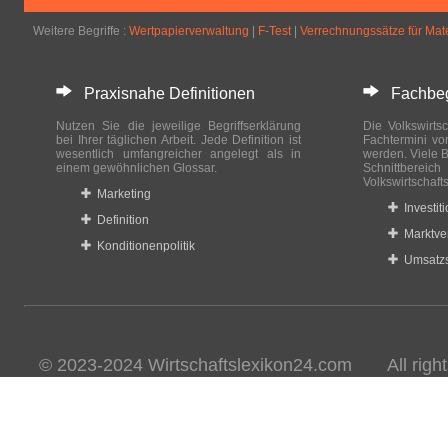
Weitere Begriffe :
Wertpapierverwaltung
|
F-Test
|
Verrechnungssätze für Mat
Praxisnahe Definitionen
Fachbegri
Nutzen Sie die jeweilige Begriffserklärung
Die Volkswirtsc
bei Ihrer täglichen Arbeit. Jede Definition ist
Fachtermini vo
wesentlich umfangreicher angelegt als in
werden. Viele B
einem gewöhnlichen Glossar.
Schnittberei
Volkswirtschaft
Marketing
Investit
Definition
Marktve
Konditionenpolitik
Umsatzs
© 2023-2024 Wirtschaftslexikon24.com All rights