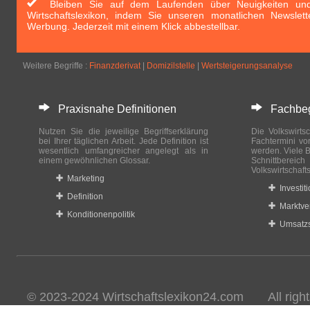
Bleiben Sie auf dem Laufenden über Neuigkeiten und 
Wirtschaftslexikon, indem Sie unseren monatlichen Newslett
Werbung. Jederzeit mit einem Klick abbestellbar.
Weitere Begriffe :
Finanzderivat
|
Domizilstelle
|
Wertsteigerungsanalyse
Praxisnahe Definitionen
Fachbegri
Nutzen Sie die jeweilige Begriffserklärung
Die Volkswirtsc
bei Ihrer täglichen Arbeit. Jede Definition ist
Fachtermini vo
wesentlich umfangreicher angelegt als in
werden. Viele B
einem gewöhnlichen Glossar.
Schnittberei
Volkswirtschaft
Marketing
Investit
Definition
Marktve
Konditionenpolitik
Umsatzs
© 2023-2024 Wirtschaftslexikon24.com All rights