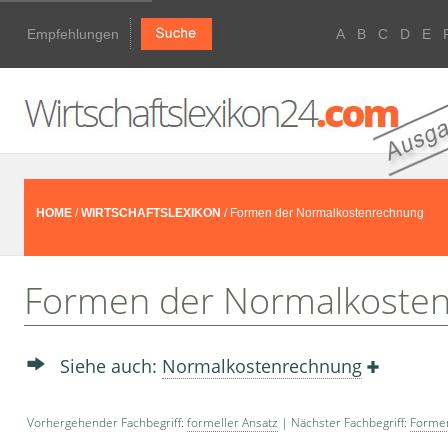
Empfehlungen
A
B
C
D
E
HOME
/
WIRTSCHAFTSLEXIKON
/ Formen der Normalkostenrechnung
Formen der Normalkoste
Siehe auch:
Normalkostenrechnung
Vorhergehender Fachbegriff:
formeller Ansatz
| Nächster Fachbegriff:
Formen