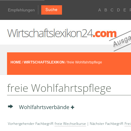
Empfehlungen
A
B
C
D
E
HOME
/
WIRTSCHAFTSLEXIKON
/ freie Wohlfahrtspflege
freie Wohlfahrtspflege
Wohlfahrtsverbände
Vorhergehender Fachbegriff:
freie Wechselkurse
| Nächster Fachbegriff:
Fre