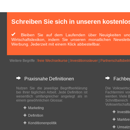
Schreiben Sie sich in unseren kostenlo
Bleiben Sie auf dem Laufenden über Neuigkeiten und 
Wirtschaftslexikon, indem Sie unseren monatlichen Newslett
Werbung. Jederzeit mit einem Klick abbestellbar.
Weitere Begriffe :
freie Wechselkurse
|
Investitionssteuer
|
Partnerschaftsbetr
Praxisnahe Definitionen
Fachbegri
Nutzen Sie die jeweilige Begriffserklärung
Die Volkswirtsc
bei Ihrer täglichen Arbeit. Jede Definition ist
Fachtermini vo
wesentlich umfangreicher angelegt als in
werden. Viele B
einem gewöhnlichen Glossar.
Schnittberei
Volkswirtschaft
Marketing
Investit
Definition
Marktve
Konditionenpolitik
Umsatzs