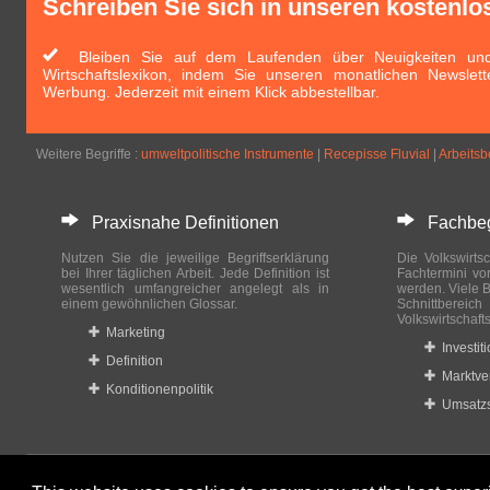
Schreiben Sie sich in unseren kostenlo
Bleiben Sie auf dem Laufenden über Neuigkeiten und 
Wirtschaftslexikon, indem Sie unseren monatlichen Newslett
Werbung. Jederzeit mit einem Klick abbestellbar.
Weitere Begriffe :
umweltpolitische Instrumente
|
Recepisse Fluvial
|
Arbeitsb
Praxisnahe Definitionen
Fachbegri
Nutzen Sie die jeweilige Begriffserklärung
Die Volkswirtsc
bei Ihrer täglichen Arbeit. Jede Definition ist
Fachtermini vo
wesentlich umfangreicher angelegt als in
werden. Viele B
einem gewöhnlichen Glossar.
Schnittberei
Volkswirtschaft
Marketing
Investit
Definition
Marktve
Konditionenpolitik
Umsatzs