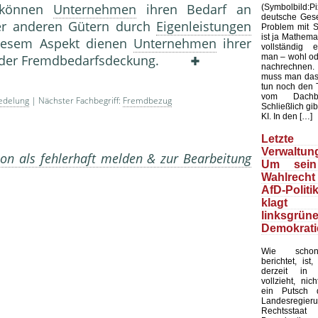
 können
Unternehmen
ihren Bedarf an
(Symbolbild
deutsche Gesel
r anderen Gütern durch
Eigenleistungen
Problem mit Sta
ist ja Mathemat
iesem Aspekt dienen
Unternehmen
ihrer
vollständig 
man – wohl ode
ach der Fremdbedarfsdeckung.
nachrechnen.
muss man das
tun noch den 
vom Dachb
edelung
| Nächster Fachbegriff:
Fremdbezug
Schließlich gib
KI. In den […]
Letzte 
Verwaltung
on als fehlerhaft melden & zur Bearbeitung
Um sein
Wahlrecht
AfD-Politi
klagt
linksgrün
Demokrati
Wie schon
berichtet, ist
derzeit in 
vollzieht, nic
ein Putsch d
Landesregier
Rechtssta