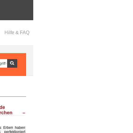
Hilfe & FAQ
nde
ärchen –
s Erben haben
perfektioniert