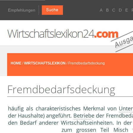
Empfehlungen
A
B
C
D
E
HOME
/
WIRTSCHAFTSLEXIKON
/ Fremdbedarfsdeckung
Fremdbedarfsdeckung
häufig als charakteristisches Merkmal von
Unte
der Haushalte) angeführt.
Betrieb
e der Fremdbedar
den Bedarf anderer Wirtschaftseinheiten. In der 
zum grossen Teil Misch 