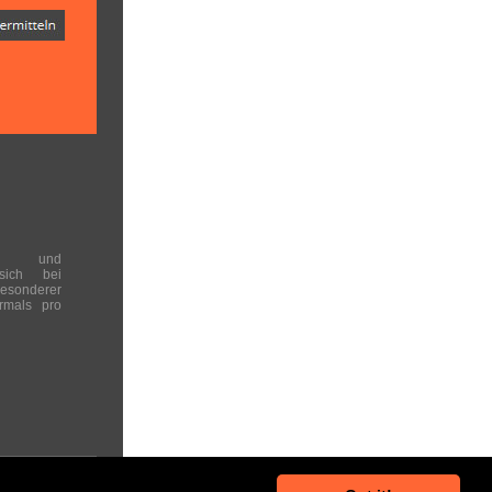
en und
 sich bei
onderer
rmals pro