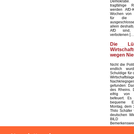
Demokratie
tragfähige R
werden AfD-K
Wochen von d
für die K
ausgeschloss
allein deshalb,
AfD sind, 
verbotenen […
Die L
Wirtschaf
wegen Nie
Nicht die Polit
endlich wur
Schuldige für 
Wirtschaf
Nachkriegsges
gefunden: Das
des Rheins. 
eifrig von
befeuert. Es 
bequeme Er
Montag, dem 3
Thilo Schäfer 
deutschen Wir
BILD
Bemerkenswert