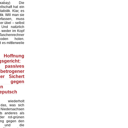
:Pixabay) Die
lschaft hat ein
tistik. Klar, es
ik. Will man sie
erfassen, muss
r übel – selbst
 Und natürlich
 weder im Kopf
Taschenrechner
oden holen.
t es mittlerweile
Hoffnung
sgericht:
 passives
 betrogener
ker Sichert
 gegen
en
eputsch
 wiederholt
, das, was sich
Niedersachsen
hts anderes als
er rot-grünen
ung gegen den
at und die