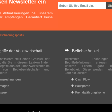
sen Newsletter ein
Aktualisierungen bei unserem
er empfangen. Garantiert keine
eschaffungspolitik
ffe der Volkswirtschaft
Beliebte Artikel
haftslehre stellt einen Grossteil der
Bestimmte Erklärung
r, die Sie in diesem Lexikon finden
Begriffsdefinitionen erfreuen
egriffe aus der Finanzwelt stehen im
unseren Lesern ganz bes
ch von Betriebswirtschafts- und
Beliebtheit. Diese werden meh
slehre.
Jahr aktualisiert.
ionsrechnungen
Cash Flow
rsagen
Bausparen
teuer
Fremdwährungskonto