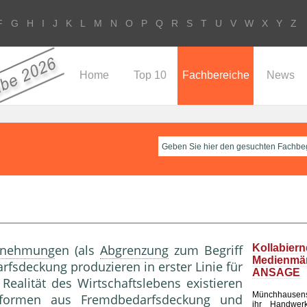
F
G
H
I
J
K
L
M
N
O
P
Q
R
S
T
U
V
W
X
Y
Z
Home
Top 10
Fachbereiche
News
rnehmung
en (als
Abgrenzung
zum Begriff
Kollabier
Medienm
fsdeckung produzieren in erster Linie für
ANSAGE
Realität des Wirtschaftslebens existieren
Münchhausen
formen aus Fremdbedarfsdeckung und
ihr Handwerk 