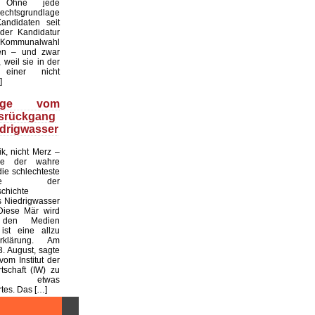
. Ohne jede
echtsgrundlage
andidaten seit
er Kandidatur
ommunalwahl
en – und zwar
 weil sie in der
einer nicht
]
üge vom
tsrückgang
drigwasser
ik, nicht Merz –
de der wahre
die schlechteste
tslage der
chichte
 Niedrigwasser
Diese Mär wird
 den Medien
ist eine allzu
klärung. Am
. August, sagte
vom Institut der
tschaft (IW) zu
 etwas
es. Das […]