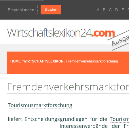
Empfehlungen
A
B
C
D
E
HOME
/
WIRTSCHAFTSLEXIKON
/ Fremdenverkehrsmarktforschung
Fremdenverkehrsmarktfo
Tourismusmarktforschung
liefert Entscheidungsgrundlagen für die
Tourism
Interessenverbände der Fr