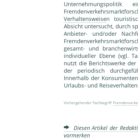
Unterneh­mungspolitik e
Fremdenverkehrsmarkt­fors
Verhaltensweise
n touristi
Absicht unter­sucht, durch 
Anbieter- und/oder Nach­f
Fremdenverkehrsmarktforsc
gesamt- und bran­chenwirts
individueller Ebene (vgl. 
nutzt die Berichtswerke der
der periodisch durchgefü
Innerhalb der Konsumenten­
Urlaubs- und Reiseverhalten
Vorhergehender Fachbegriff:
Fremdenverke
Diesen Artikel der Redakti
vormerken