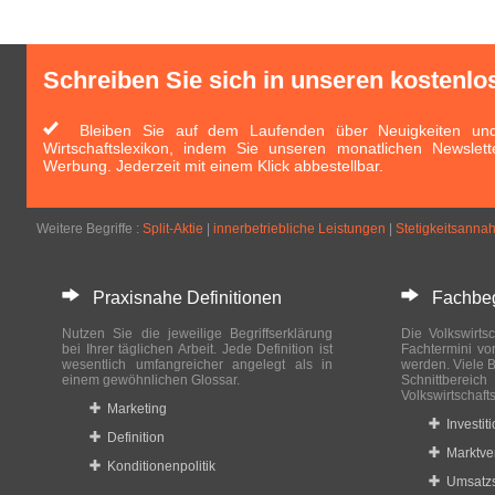
Schreiben Sie sich in unseren kostenlo
Bleiben Sie auf dem Laufenden über Neuigkeiten und 
Wirtschaftslexikon, indem Sie unseren monatlichen Newslett
Werbung. Jederzeit mit einem Klick abbestellbar.
Weitere Begriffe :
Split-Aktie
|
innerbetriebliche Leistungen
|
Stetigkeitsanna
Praxisnahe Definitionen
Fachbegri
Nutzen Sie die jeweilige Begriffserklärung
Die Volkswirtsc
bei Ihrer täglichen Arbeit. Jede Definition ist
Fachtermini vo
wesentlich umfangreicher angelegt als in
werden. Viele B
einem gewöhnlichen Glossar.
Schnittberei
Volkswirtschaft
Marketing
Investit
Definition
Marktve
Konditionenpolitik
Umsatzs