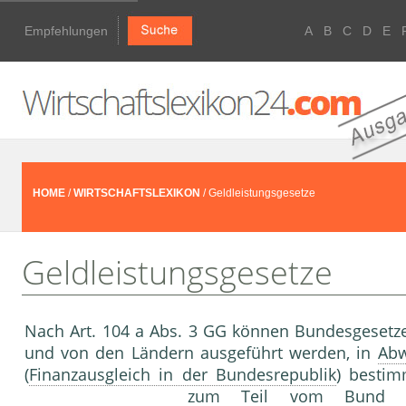
Empfehlungen
A
B
C
D
E
HOME
/
WIRTSCHAFTSLEXIKON
/ Geldleistungsgesetze
Geldleistungsgesetze
Nach Art. 104 a Abs. 3 GG können Bundesgesetze,
und von den Ländern ausgeführt werden, in
Abw
(
Finanzausgleich in der Bundesrepublik
) bestim
zum Teil vom Bund ge