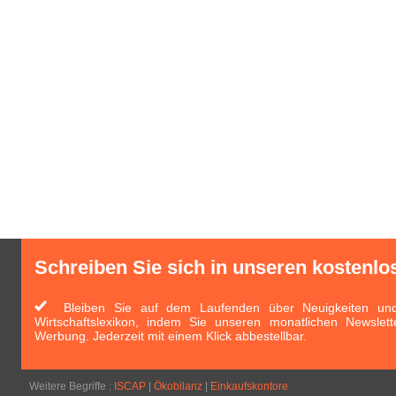
Schreiben Sie sich in unseren kostenlo
Bleiben Sie auf dem Laufenden über Neuigkeiten und 
Wirtschaftslexikon, indem Sie unseren monatlichen Newslett
Werbung. Jederzeit mit einem Klick abbestellbar.
Weitere Begriffe :
ISCAP
|
Ökobilanz
|
Einkaufskontore