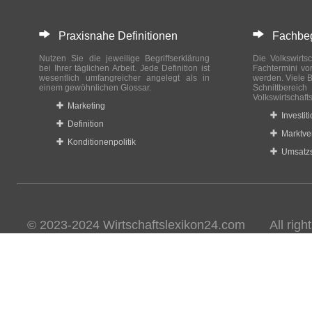
Praxisnahe Definitionen
Fachbegri
Nutzen Sie die jeweilige Begriffserklärung
Die Volkswirtsc
bei Ihrer täglichen Arbeit. Jede Definition ist
Fachtermini vo
wesentlich umfangreicher angelegt als in
werden. Viele B
einem gewöhnlichen Glossar.
Schnittberei
Volkswirtschaft
Marketing
Investit
Definition
Marktve
Konditionenpolitik
Umsatzs
© 2023-2024 Wirtschaftslexikon24.com All rights