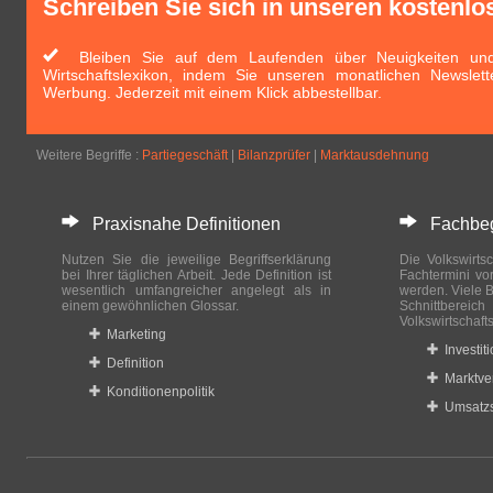
Schreiben Sie sich in unseren kostenlo
Bleiben Sie auf dem Laufenden über Neuigkeiten und 
Wirtschaftslexikon, indem Sie unseren monatlichen Newslett
Werbung. Jederzeit mit einem Klick abbestellbar.
Weitere Begriffe :
Partiegeschäft
|
Bilanzprüfer
|
Marktausdehnung
Praxisnahe Definitionen
Fachbegri
Nutzen Sie die jeweilige Begriffserklärung
Die Volkswirtsc
bei Ihrer täglichen Arbeit. Jede Definition ist
Fachtermini vo
wesentlich umfangreicher angelegt als in
werden. Viele B
einem gewöhnlichen Glossar.
Schnittberei
Volkswirtschaft
Marketing
Investit
Definition
Marktve
Konditionenpolitik
Umsatzs