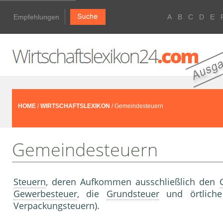
Empfehlungen
A
B
C
D
E
HOME
/
WIRTSCHAFTSLEXIKON
/ Gemeindesteuern
Gemeindesteuern
Steuern
, deren Aufkommen ausschließlich den
Gewerbesteuer
, die
Grundsteuer
und örtlic
Verpackungsteuern).