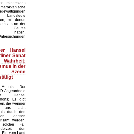
ass mindestens
okkanische
gewaltigungen
 Landsleute
en, mit denen
meinsam an der
n Ceutas
men hatten.
Untersuchungen
iker Hansel
liner Senat
hrheit:
smus in der
n Szene
stätigt
Monats: Der
D-Abgeordnete
stian Hansel
mmons) Es gibt
ren, die weniger
 ans Licht
ls durch den
von dessen
risant werden.
solcher Fall
 derzeit den
t. Ein vom Land