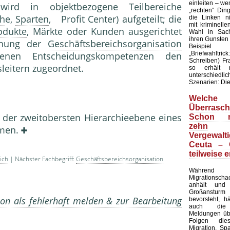
einleiten – wen
wird in objektbezogene Teilbereiche
„rechten“ Din
ch
e,
Sparten
, Profit Center) aufgeteilt; die
die Linken ni
mit kriminell
odukte
, Märkte oder Kunden ausgerichtet
Wahl in Sach
ihren Gunsten
ichung der
Geschäftsbereichsorganisation
Beispie
„Briefwahltric
enen Ent­scheidungskompetenzen den
Schreiben) F
leitern zugeordnet.
so erhält 
unterschied
Szenarien: Die 
Welche
Überrasch
f der zweitobersten Hierar­chieebene eines
Schon m
zehn
­men.
Vergewalt
Ceuta – 
teilweise e
ich
| Nächster Fachbegriff:
Geschäftsbereichsorganisation
Währe
Migrationsc
anhält und
Großansturm 
on als fehlerhaft melden & zur Bearbeitung
bevorsteht, h
auch die 
Meldungen übe
Folgen die
Migration. Sp