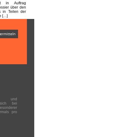
st in Auftrag
ssier über den
s in Teilen der
e […]
en und
 sich bei
onderer
rmals pro