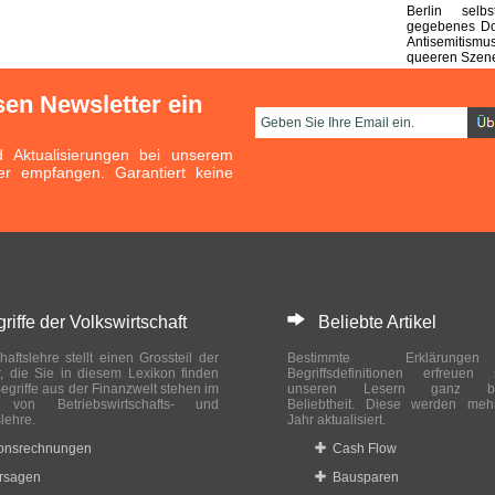
Berlin selb
gegebenes Do
Antisemitismu
queeren Szen
sen Newsletter ein
Aktualisierungen bei unserem
er empfangen. Garantiert keine
ffe der Volkswirtschaft
Beliebte Artikel
haftslehre stellt einen Grossteil der
Bestimmte Erklärung
r, die Sie in diesem Lexikon finden
Begriffsdefinitionen erfreuen
egriffe aus der Finanzwelt stehen im
unseren Lesern ganz bes
ch von Betriebswirtschafts- und
Beliebtheit. Diese werden meh
slehre.
Jahr aktualisiert.
ionsrechnungen
Cash Flow
rsagen
Bausparen