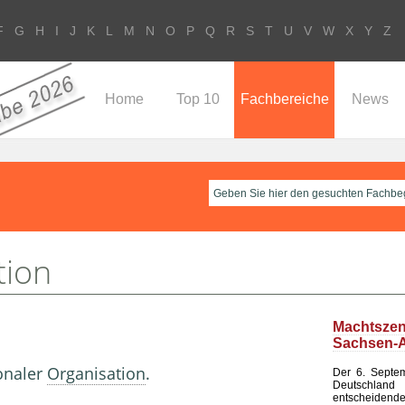
F
G
H
I
J
K
L
M
N
O
P
Q
R
S
T
U
V
W
X
Y
Z
Home
Top 10
Fachbereiche
News
tion
Machtsze
Sachsen-A
ionaler
Organisation
.
Der 6. Septem
Deutsch
entscheid