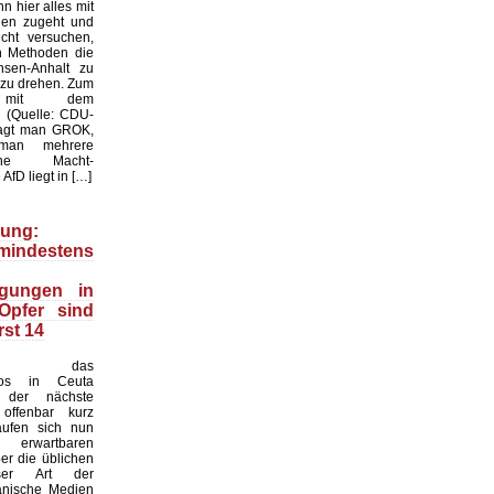
n hier alles mit
gen zugeht und
cht versuchen,
en Methoden die
sen-Anhalt zu
 zu drehen. Zum
l mit dem
k: (Quelle: CDU-
ragt man GROK,
man mehrere
liche Macht-
AfD liegt in […]
ung:
indestens
igungen in
Opfer sind
rst 14
nd das
haos in Ceuta
 der nächste
offenbar kurz
äufen sich nun
erwartbaren
r die üblichen
ser Art der
anische Medien