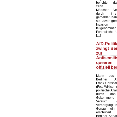
berichten, d
zehn mar
Mädchen Ver
durch ihre
gemeldet hab
sie zuvor ge
Invasio
teilgenom
Forensische 
[…]
AfD-Polit
zwingt Ber
zur Wa
Antisemiti
queere
offiziell be
Mann des 
Berliner Af
Frank-Chri
(Foto:Wikico
politische Affä
durch das
Gekommene a
Versuch 
Verbergung b
Genau ein 
erschüttert
Berliner Sena