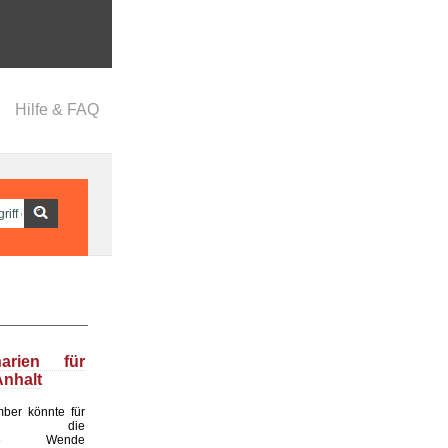
Hilfe & FAQ
narien für
nhalt
ber könnte für
land die
ende Wende