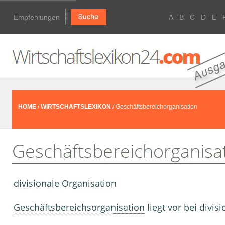
Empfehlungen
A
B
C
D
E
HOME
/
WIRTSCHAFTSLEXIKON
/ Geschäftsbereichorganisation
Geschäftsbereichorganisa
divisionale Organisation
Geschäftsbereichsorganisation
liegt vor bei divis