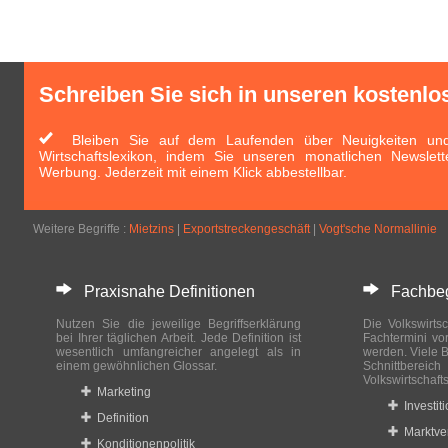
Schreiben Sie sich in unseren kostenlo
Bleiben Sie auf dem Laufenden über Neuigkeiten und 
Wirtschaftslexikon, indem Sie unseren monatlichen Newslett
Werbung. Jederzeit mit einem Klick abbestellbar.
Weitere Begriffe :
Mietzins
|
Exportstreckengeschäft
|
Vogt'sche Normallinie
Praxisnahe Definitionen
Fachbegri
Nutzen Sie die jeweilige Begriffserklärung
Die Volkswirtsc
bei Ihrer täglichen Arbeit. Jede Definition ist
Fachtermini vo
wesentlich umfangreicher angelegt als in
werden. Viele B
einem gewöhnlichen Glossar.
Schnittberei
Volkswirtschaft
Marketing
Investit
Definition
Marktve
Konditionenpolitik