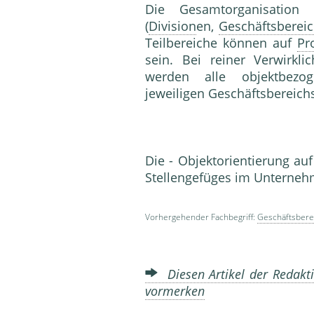
Die Gesamtorganisation 
(
Division
en,
Geschäftsberei
Teilbereiche können auf
Pr
sein. Bei reiner Verwirkl
werden alle objektbezog
jeweiligen Geschäftsbereichs
Die - Ob­jektorientierung au
Stellengefüges im Unterneh
Vorhergehender Fachbegriff:
Geschäftsbere
Diesen Artikel der Redakti
vormerken