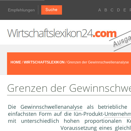
Empfehlungen
A
B
C
D
E
HOME
/
WIRTSCHAFTSLEXIKON
/ Grenzen der Gewinnschwellenanalyse
Grenzen der Gewinnschwe
Die
Gewinnschwellenanalyse
als betriebliche 
einfachsten Form auf die Iün-Produkt-
Unterneh
mit unterschiedlich hohen proportionalen
Voraussetzung eines gleic