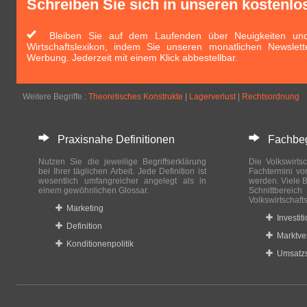
Schreiben Sie sich in unseren kostenlo
Bleiben Sie auf dem Laufenden über Neuigkeiten und 
Wirtschaftslexikon, indem Sie unseren monatlichen Newslett
Werbung. Jederzeit mit einem Klick abbestellbar.
Weitere Begriffe :
Theoretisches Konstrukte
|
Lagerverlust
|
Rechtsordnung
Praxisnahe Definitionen
Fachbegri
Nutzen Sie die jeweilige Begriffserklärung
Die Volkswirtsc
bei Ihrer täglichen Arbeit. Jede Definition ist
Fachtermini vo
wesentlich umfangreicher angelegt als in
werden. Viele B
einem gewöhnlichen Glossar.
Schnittberei
Volkswirtschaft
Marketing
Investit
Definition
Marktve
Konditionenpolitik
Umsatzs