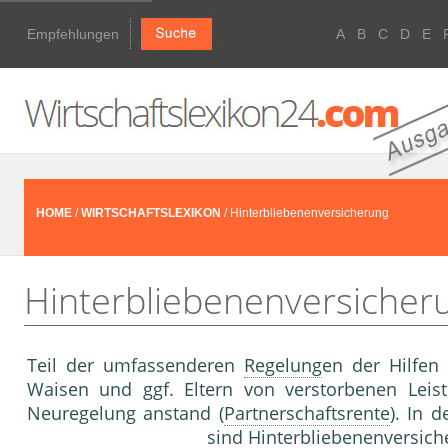
Empfehlungen
A
B
C
D
E
HOME
/
WIRTSCHAFTSLEXIKON
/ Hinterbliebenenversicherung
Hinterbliebenenversicher
Teil der umfassenderen
Regelung
en der Hilfen
Waisen und ggf. Eltern von verstorbenen Leist
Neuregelung anstand (
Partnerschaftsrente
). In d
sind Hinterbliebenenversich