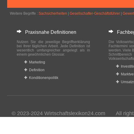
Weitere Begriffe :
Sachsicherheiten
|
Gesellschafter-Geschäftsführer
|
Gewerb
Praxisnahe Definitionen
Fachbegri
Nutzen Sie die jeweilige Begriffserklärung
Die Volkswirtsc
bei Ihrer täglichen Arbeit. Jede Definition ist
Fachtermini vo
wesentlich umfangreicher angelegt als in
werden. Viele B
einem gewöhnlichen Glossar.
Schnittberei
Volkswirtschaft
Marketing
Investit
Definition
Marktve
Konditionenpolitik
Umsatzs
© 2023-2024 Wirtschaftslexikon24.com All rights