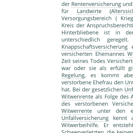
der
Rentenversicherung
und
für
Landwirt
e (
Alterss
Versorgungsbereich ( Krie
Kreis der Anspruchsberech
Hinterbliebene ist in d
unterschiedlich geregel
Knappschaftsversicherung
e
versicherten Ehemannes
W
Zeit seines Todes Versicher
war oder sie als erfüllt g
Regelung
, es kommt aber
verstorbene Ehefrau den
Unt
hat. Bei der gesetzlichen
Unf
Witwenrente
als Folge des
des verstorbenen Versic
Witwerrente
unter den eb
Unfallversicherung
kennt 
Witwerbeihilfe. Er entst
Schwerverletzten, die keine