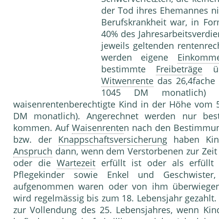
der Tod ihres Ehemannes ni
Berufskrankheit war, in Fo
40% des Jahresarbeitsverdie
jeweils geltenden rentenre
werden eigene
Einkomm
bestimmte
Freibeträge
übe
Witwenrente
das 26,4fache 
1045 DM monatlich)
waisenrentenberechtigte Kind in der Höhe vom 5,
DM monatlich). Angerechnet werden nur best
kommen. Auf
Waisenrente
n nach den Bestimmun
bzw. der
Knappschaftsversicherung
haben Kind
Anspruch
dann, wenn dem Verstorbenen zur Zeit 
oder die
Wartezeit
erfüllt ist oder als erfüllt
Pflegekinder sowie Enkel und Geschwist
aufgenommen waren oder von ihm überwieg
wird regelmässig bis zum 18. Lebensjahr gezahlt
zur Vollendung des 25. Lebensjahres, wenn Kin