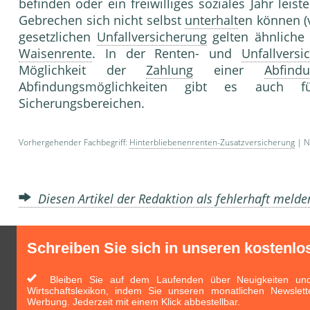
befinden oder ein freiwilliges soziales Jahr leis
Gebrechen sich nicht selbst
unterhalt
en können (
gesetzlichen
Unfallversicherung
gelten ähnliche
Waisenrente
. In der Renten- und
Unfallversi
Möglichkeit der
Zahlung
einer
Abfind
Abfindungsmöglichkeiten gibt es auch
Sicherungsbereic
Vorhergehender Fachbegriff:
Hinterbliebenenrenten-Zusatzversicherung
| N
Diesen Artikel der Redaktion als fehlerhaft meld
Schreiben Sie sich in unseren kostenlo
Bleiben Sie auf dem Laufenden über Neuigkeiten und 
Wirtschaftslexikon, indem Sie unseren monatlichen Newslett
Werbung. Jederzeit mit einem Klick abbestellbar.