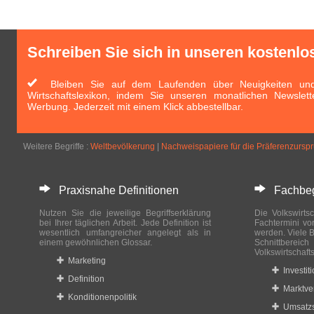
Schreiben Sie sich in unseren kostenlo
Bleiben Sie auf dem Laufenden über Neuigkeiten und 
Wirtschaftslexikon, indem Sie unseren monatlichen Newslett
Werbung. Jederzeit mit einem Klick abbestellbar.
Weitere Begriffe :
Weltbevölkerung
|
Nachweispapiere für die Präferenzurspr
Praxisnahe Definitionen
Fachbegri
Nutzen Sie die jeweilige Begriffserklärung
Die Volkswirtsc
bei Ihrer täglichen Arbeit. Jede Definition ist
Fachtermini vo
wesentlich umfangreicher angelegt als in
werden. Viele B
einem gewöhnlichen Glossar.
Schnittberei
Volkswirtschaft
Marketing
Investit
Definition
Marktve
Konditionenpolitik
Umsatzs