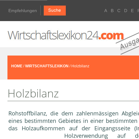
Empfehlungen
A
B
C
D
E
HOME
/
WIRTSCHAFTSLEXIKON
/ Holzbilanz
Holzbilanz
Rohstoffbilanz, die dem zahlenmässigen Abglei
eines bestimmten Gebietes in einer bestimmte
das Holzaufkommen auf der Eingangsseite (
Holzverwendung auf de