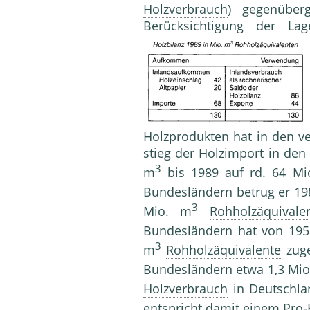
Holzverbrauch
) gegenüberg
Berücksichtigung der Lage
Holzprodukten hat in den 
stieg der Holzimport in den
3
m
bis 1989 auf rd. 64 Mi
Bundesländern betrug er 198
3
Mio. m
Rohholzäquivale
Bundesländern hat von 195
3
m
Rohholzäquivalente
zuge
Bundesländern etwa 1,3 Mi
Holzverbrauch
in Deutschla
entspricht damit einem Pro-