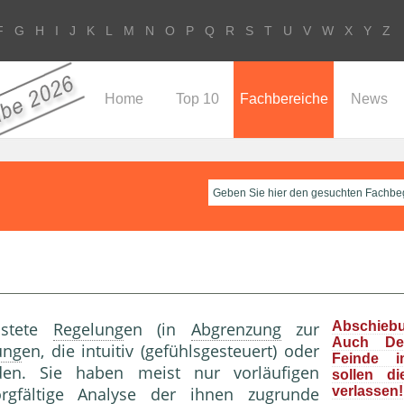
F
G
H
I
J
K
L
M
N
O
P
Q
R
S
T
U
V
W
X
Y
Z
Home
Top 10
Fachbereiche
News
istete
Regelung
en (in
Abgrenzung
zur
Abschieb
Auch Deu
ung
en, die intuitiv (gefühlsgesteuert) oder
Feinde i
rden. Sie haben meist nur vorläufigen
sollen d
rgfältige Analyse der ihnen zugrunde
verlassen!