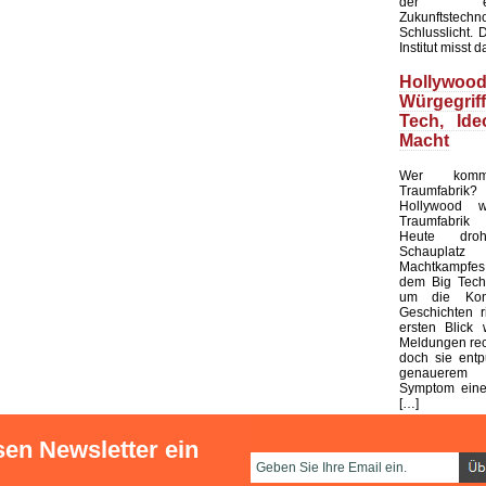
der ents
Zukunftstechn
Schlusslicht. 
Institut misst d
Holly
Würgegri
Tech, Ide
Macht
Wer komma
Traumfabrik? 
Hollywood w
Traumfabrik 
Heute dr
Schaupl
Machtkampfes
dem Big Tech,
um die Kont
Geschichten r
ersten Blick
Meldungen rec
doch sie entp
genauerem 
Symptom einer
[…]
sen Newsletter ein