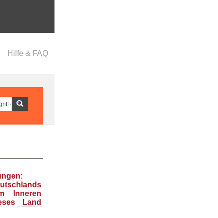
Hilfe & FAQ
ungen:
tschlands
m Inneren
ieses Land