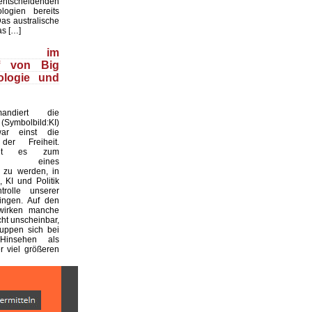
cheidenden
ologien bereits
Das australische
as […]
wood im
ff von Big
ologie und
ndiert die
(Symbolbild:KI)
ar einst die
der Freiheit.
oht es zum
atz eines
 zu werden, in
 KI und Politik
rolle unserer
ingen. Auf den
 wirken manche
ht unscheinbar,
uppen sich bei
Hinsehen als
 viel größeren