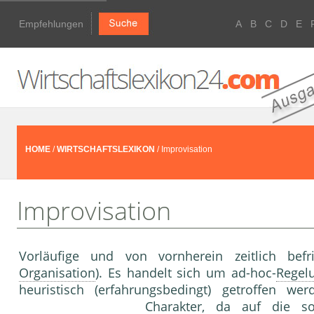
Empfehlungen
A
B
C
D
E
HOME
/
WIRTSCHAFTSLEXIKON
/ Improvisation
Improvisation
Vorläufige und von vornherein zeitlich befr
Organisation
). Es handelt sich um ad-hoc-
Regel
heuristisch (erfahrungsbedingt) getroffen we
Charakter, da auf die so