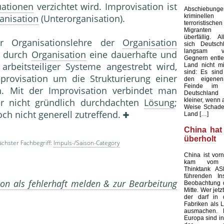
uationen
verzichtet wird. Improvisation ist
Abschieb
kriminelle
anisation
(Unterorganisation).
terroristisch
Migranten 
überfällig. Al
er Organisationslehre der
Organisation
sich Deutsc
langsam v
d durch
Organisation
eine dauerhafte und
Gegnern entle
arbeitsteiliger Systeme angestrebt wird,
Land nicht mi
sind: Es sind
provisation um die Strukturierung einer
den eigenen
Feinde im 
n. Mit der Improvisation verbindet man
Deutschland
kleiner, wenn 
ner nicht gründlich durchdachten
Lösung
;
Weise Schade
och nicht generell zutreffend.
Land […]
China hat
überholt
chster Fachbegriff:
Impuls-/Saison-Category
China ist vorn
kam vom au
Thinktank AS
führenden Ins
on als fehlerhaft melden & zur Bearbeitung
Beobachtung 
Mitte. Wer jetz
der darf in 
Fabriken als L
ausmachen.
Europa sind in