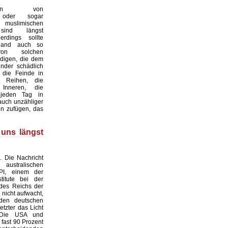
ungen von
n oder sogar
en muslimischen
sind längst
lerdings sollte
hland auch so
on solchen
digen, die dem
nder schädlich
 die Feinde in
 Reihen, die
Inneren, die
 jeden Tag in
auch unzähliger
n zufügen, das
 uns längst
. Die Nachricht
stralischen
PI, einem der
titute bei der
des Reichs der
t nicht aufwacht,
den deutschen
etzter das Licht
 Die USA und
 fast 90 Prozent