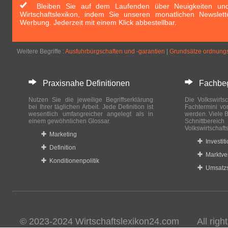
Bleiben Sie auf dem Laufenden über Neuigkeiten und 
Wirtschaftslexikon, indem Sie unseren monatlichen Newslett
Werbung. Jederzeit mit einem Klick abbestellbar.
Weitere Begriffe :
Ausfuhrbürgschaften und -garantien
|
Grundsätze ordnungs
Praxisnahe Definitionen
Fachbegri
Nutzen Sie die jeweilige Begriffserklärung
Die Volkswirtsc
bei Ihrer täglichen Arbeit. Jede Definition ist
Fachtermini vo
wesentlich umfangreicher angelegt als in
werden. Viele B
einem gewöhnlichen Glossar.
Schnittberei
Volkswirtschaft
Marketing
Investit
Definition
Marktve
Konditionenpolitik
Umsatzs
© 2023-2024 Wirtschaftslexikon24.com All rights