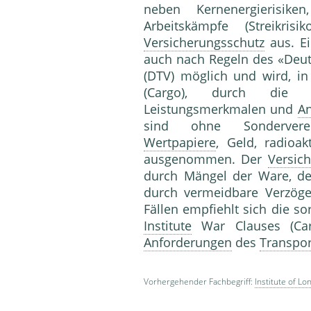
neben Kernenergierisiken
Arbeitskämpfe (Streikri
Versicherungsschutz
aus. E
auch nach Regeln des «Deu
(DTV) möglich und wird, i
(Cargo), durch die D
Leistungsmerkmalen und
A
sind ohne Sonderver
Wertpapiere
, Geld, radioa
ausgenommen. Der
Versic
durch Mängel der Ware, d
durch vermeidbare Verzöge
Fällen empfiehlt sich die so
Institute
War Clauses (Carg
Anforderungen
des
Transpor
Vorhergehender Fachbegriff:
Institute of L