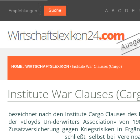
Empfehlungen
A
B
C
D
E
HOME
/
WIRTSCHAFTSLEXIKON
/ Institute War Clauses (Cargo)
Institute War Clauses (Car
bezeichnet nach den
Institute Cargo Clauses
des
der «Lloyds Un-derwriters Association» von 1
Zusatzversicherung
gegen Kriegsrisiken in Ergä
schließt, selbst bei Verein