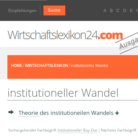
Empfehlungen
A
B
C
D
E
HOME
/
WIRTSCHAFTSLEXIKON
/ institutioneller Wandel
institutioneller Wandel
Theorie
des institutioneilen Wandels
Vorhergehender Fachbegriff:
Institutioneller Buy-Out
| Nächster Fachbegriff: