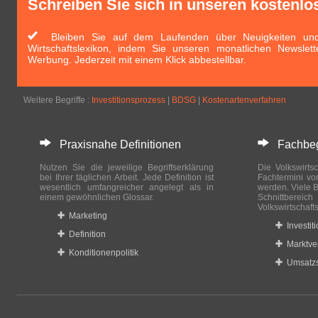
Schreiben Sie sich in unseren kostenlo
Bleiben Sie auf dem Laufenden über Neuigkeiten und 
Wirtschaftslexikon, indem Sie unseren monatlichen Newslett
Werbung. Jederzeit mit einem Klick abbestellbar.
Weitere Begriffe :
Investitionsprozess
|
BDSG
|
Kostenartenverfahren
Praxisnahe Definitionen
Fachbegri
Nutzen Sie die jeweilige Begriffserklärung
Die Volkswirtsc
bei Ihrer täglichen Arbeit. Jede Definition ist
Fachtermini vo
wesentlich umfangreicher angelegt als in
werden. Viele B
einem gewöhnlichen Glossar.
Schnittberei
Volkswirtschaft
Marketing
Investit
Definition
Marktve
Konditionenpolitik
Umsatzs