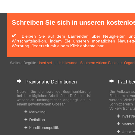
Schreiben Sie sich in unseren kostenlo
Bleiben Sie auf dem Laufenden über Neuigkeiten und 
Wirtschaftslexikon, indem Sie unseren monatlichen Newslett
Werbung. Jederzeit mit einem Klick abbestellbar.
Weitere Begriffe :
Inert set
|
Lichtbildwand
|
Southern African Business Organ
Praxisnahe Definitionen
Fachbegri
Nutzen Sie die jeweilige Begriffserklärung
Die Volkswirtsc
bei Ihrer täglichen Arbeit. Jede Definition ist
Fachtermini vo
wesentlich umfangreicher angelegt als in
werden. Viele B
einem gewöhnlichen Glossar.
Schnittberei
Volkswirtschaft
Marketing
Investit
Definition
Marktve
Konditionenpolitik
Umsatzs