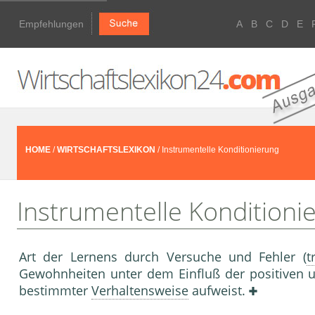
Empfehlungen
A
B
C
D
E
HOME
/
WIRTSCHAFTSLEXIKON
/ Instrumentelle Konditionierung
Instrumentelle Konditioni
Art der Lernens durch Versuche und Fehler (
t
Gewohnheiten unter dem Einfluß der positiven 
bestimmter
Verhaltensweise
aufweist.