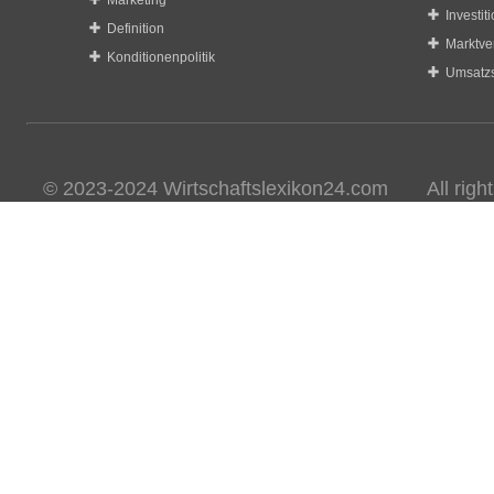
Marketing
Investit
Definition
Marktve
Konditionenpolitik
Umsatzs
© 2023-2024 Wirtschaftslexikon24.com All rights