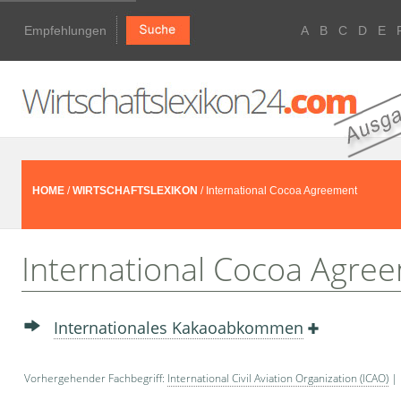
Empfehlungen
A
B
C
D
E
HOME
/
WIRTSCHAFTSLEXIKON
/ International Cocoa Agreement
International Cocoa Agre
Internationales Kakaoabkommen
Vorhergehender Fachbegriff:
International Civil Aviation Organization (ICAO)
| 