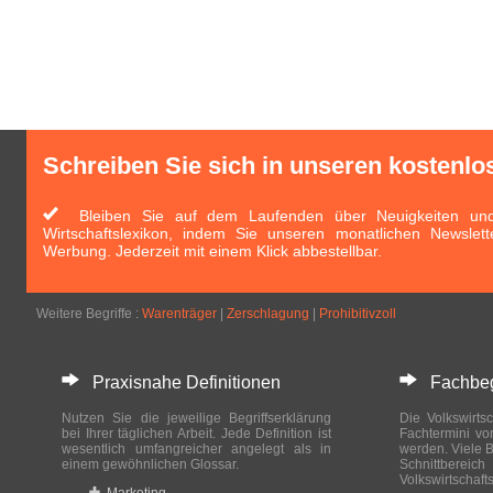
Schreiben Sie sich in unseren kostenlo
Bleiben Sie auf dem Laufenden über Neuigkeiten und 
Wirtschaftslexikon, indem Sie unseren monatlichen Newslett
Werbung. Jederzeit mit einem Klick abbestellbar.
Weitere Begriffe :
Warenträger
|
Zerschlagung
|
Prohibitivzoll
Praxisnahe Definitionen
Fachbegri
Nutzen Sie die jeweilige Begriffserklärung
Die Volkswirtsc
bei Ihrer täglichen Arbeit. Jede Definition ist
Fachtermini vo
wesentlich umfangreicher angelegt als in
werden. Viele B
einem gewöhnlichen Glossar.
Schnittberei
Volkswirtschaft