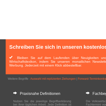
Schreiben Sie sich in unseren kostenlo
Bleiben Sie auf dem Laufenden über Neuigkeiten und 
Wirtschaftslexikon, indem Sie unseren monatlichen Newslett
Werbung. Jederzeit mit einem Klick abbestellbar.
Weitere Begriffe :
Auswahl mit replizierten Ziehungen
|
Forward-Terminkontra
Praxisnahe Definitionen
Fachbegri
Nutzen Sie die jeweilige Begriffserklärung
Die Volkswirtsc
bei Ihrer täglichen Arbeit. Jede Definition ist
Fachtermini vo