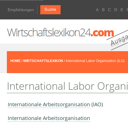
Empfehlungen
A
B
C
D
E
HOME
/
WIRTSCHAFTSLEXIKON
/ International Labor Organization (ILO)
International Labor Organi
Internationale Arbeitsorganisation
(IAO)
Internationale Arbeitsorganisation