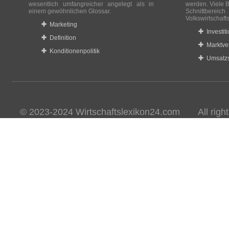
wesentlich umfangreicher angelegt als in
werden. Viele B
einem gewöhnlichen Glossar.
Schnittberei
Volkswirtschaft
Marketing
Investit
Definition
Marktve
Konditionenpolitik
Umsatzs
© 2023-2024 Wirtschaftslexikon24.com All rights