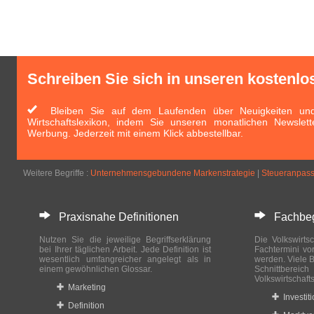
Schreiben Sie sich in unseren kostenlo
Bleiben Sie auf dem Laufenden über Neuigkeiten und 
Wirtschaftslexikon, indem Sie unseren monatlichen Newslett
Werbung. Jederzeit mit einem Klick abbestellbar.
Weitere Begriffe :
Unternehmensgebundene Markenstrategie
|
Steueranpas
Praxisnahe Definitionen
Fachbegri
Nutzen Sie die jeweilige Begriffserklärung
Die Volkswirtsc
bei Ihrer täglichen Arbeit. Jede Definition ist
Fachtermini vo
wesentlich umfangreicher angelegt als in
werden. Viele B
einem gewöhnlichen Glossar.
Schnittberei
Volkswirtschaft
Marketing
Investit
Definition