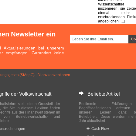
Wissenschaftl
inszenieren; sie zeig
einmal mehr
erschreckenden Einfl
angeblichen […]
sen Newsletter ein
Aktualisierungen bei unserem
er empfangen. Garantiert keine
sungsgesetz(StAnpG)
|
Bilanzkonzeptionen
ffe der Volkswirtschaft
Beliebte Artikel
haftslehre stellt einen Grossteil der
Bestimmte Erklärung
r, die Sie in diesem Lexikon finden
Begriffsdefinitionen erfreuen
egriffe aus der Finanzwelt stehen im
unseren Lesern ganz bes
ch von Betriebswirtschafts- und
Beliebtheit. Diese werden meh
slehre.
Jahr aktualisiert.
ionsrechnungen
Cash Flow