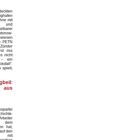
eckten
ghafen
ohne mit
t und
elbarer
ntonow-
s wiesen
fe PETN
 Zünder
nd riss
s nicht
 – ein
sfall“.
 spielt,
eil:
 aus
spartei
ichte.
Arbeiter
ch dem
en hat,
 auf den
en mit
gaben