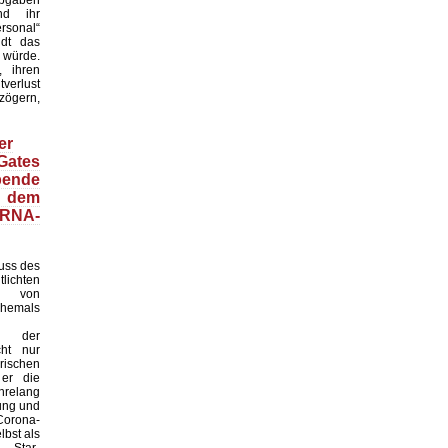
nd ihr
rsonal“
dt das
 würde.
, ihren
verlust
zögern,
er
Gates
bende
 dem
RNA-
uss des
lichten
er von
ehemals
en der
cht nur
ischen
er die
relang
rung und
Corona-
lbst als
 Star-