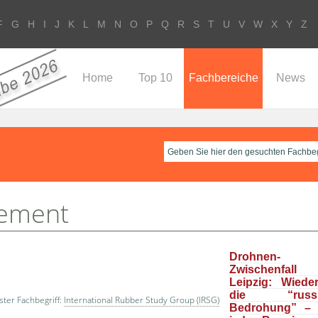
F
G
H
I
J
K
L
M
N
O
P
Q
R
S
T
U
V
W
X
Y
Z
Home
Top 10
Fachbereiche
News
eement
Drohnen-
Zwischenfal
Leipzig: Wiede
die “russi
ter Fachbegriff:
International Rubber Study Group (IRSG)
Bedrohung” –