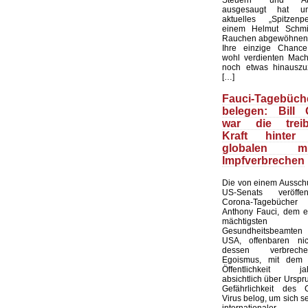
ausgesaugt hat u
aktuelles „Spitzenpe
einem Helmut Schmi
Rauchen abgewöhnen
Ihre einzige Chance
wohl verdienten Macht
noch etwas hinauszu
[…]
Fauci-Tagebüch
belegen: Bill 
war die trei
Kraft hinter
globalen m
Impfverbrechen
Die von einem Aussch
US-Senats veröffent
Corona-Tagebüch
Anthony Fauci, dem 
mächtigsten
Gesundheitsbeamt
USA, offenbaren ni
dessen verbrecher
Egoismus, mit dem 
Öffentlichkeit jah
absichtlich über Ursp
Gefährlichkeit des 
Virus belog, um sich se
internationaler