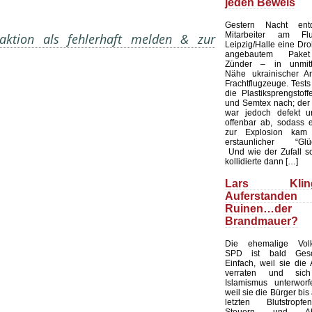
jeden Beweis
Gestern Nacht entd
Mitarbeiter am Flu
ktion als fehlerhaft melden & zur
Leipzig/Halle eine Dr
angebautem Pake
Zünder – in unmitt
Nähe ukrainischer A
Frachtflugzeuge. Test
die Plastiksprengstof
und Semtex nach; der
war jedoch defekt u
offenbar ab, sodass e
zur Explosion kam
erstaunlicher “Glück
Und wie der Zufall so
kollidierte dann […]
Lars Klingb
Auferstanden
Ruinen…der
Brandmauer?
Die ehemalige Volk
SPD ist bald Gesch
Einfach, weil sie die 
verraten und si
Islamismus unterworf
weil sie die Bürger bis
letzten Blutstropf
Steuern und Ab