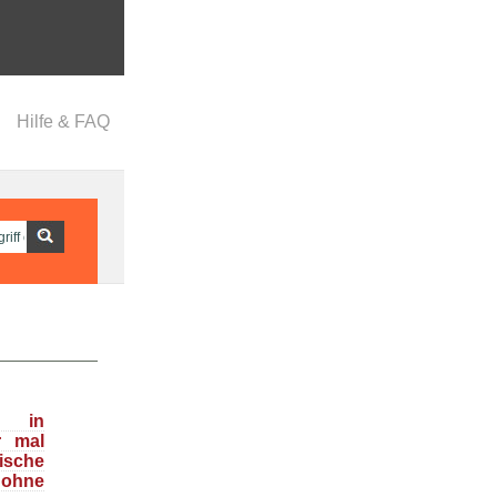
Hilfe & FAQ
l in
r mal
sche
 ohne