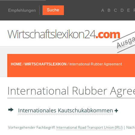
Empfehlungen
A
B
C
D
E
HOME
/
WIRTSCHAFTSLEXIKON
/ International Rubber Agreement
International Rubber Agr
Internationales Kautschukabkommen
Vorhergehender Fachbegriff:
International Road Transport Union (IRU)
| Nächs