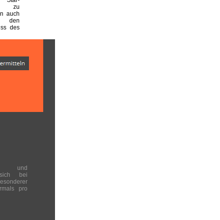
er zu
en auch
 den
uss des
en und
 sich bei
onderer
rmals pro