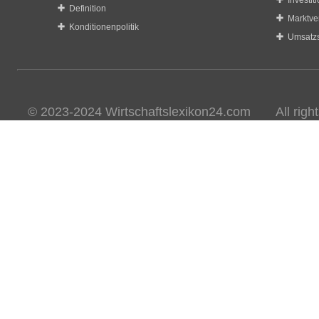
Investit
Definition
Marktve
Konditionenpolitik
Umsatzs
© 2023-2024 Wirtschaftslexikon24.com All rights