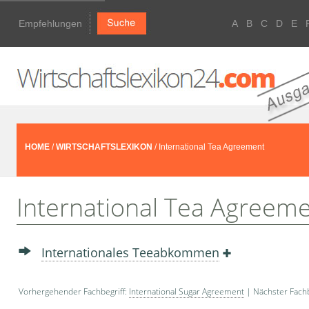
Empfehlungen
A
B
C
D
E
HOME
/
WIRTSCHAFTSLEXIKON
/ International Tea Agreement
International Tea Agreem
Internationales Teeabkommen
Vorhergehender Fachbegriff:
International Sugar Agreement
| Nächster Fachb