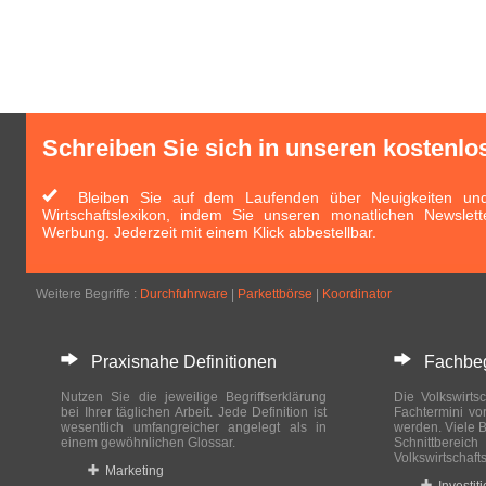
Schreiben Sie sich in unseren kostenlo
Bleiben Sie auf dem Laufenden über Neuigkeiten und 
Wirtschaftslexikon, indem Sie unseren monatlichen Newslett
Werbung. Jederzeit mit einem Klick abbestellbar.
Weitere Begriffe :
Durchfuhrware
|
Parkettbörse
|
Koordinator
Praxisnahe Definitionen
Fachbegri
Nutzen Sie die jeweilige Begriffserklärung
Die Volkswirtsc
bei Ihrer täglichen Arbeit. Jede Definition ist
Fachtermini vo
wesentlich umfangreicher angelegt als in
werden. Viele B
einem gewöhnlichen Glossar.
Schnittberei
Volkswirtschaft
Marketing