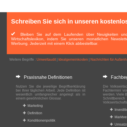
Schreiben Sie sich in unseren kostenlo
Bleiben Sie auf dem Laufenden über Neuigkeiten und 
Wirtschaftslexikon, indem Sie unseren monatlichen Newslett
Werbung. Jederzeit mit einem Klick abbestellbar.
Weitere Begriffe :
Umweltaudit
|
Idealgemeinkosten
|
Nachrichten für Außen
Praxisnahe Definitionen
Fachbegri
Nutzen Sie die jeweilige Begriffserklärung
Die Volkswirtsc
bei Ihrer täglichen Arbeit. Jede Definition ist
Fachtermini vo
wesentlich umfangreicher angelegt als in
werden. Viele B
einem gewöhnlichen Glossar.
Schnittberei
Volkswirtschaft
Marketing
Investit
Definition
Marktve
Konditionenpolitik
Umsatzs