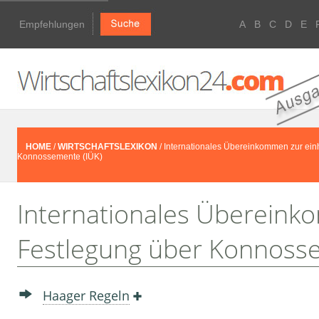
Empfehlungen
A
B
C
D
E
HOME
/
WIRTSCHAFTSLEXIKON
/ Internationales Übereinkommen zur ein
Konnossemente (IÜK)
Internationales Übereink
Festlegung über Konnosse
Haager Regeln