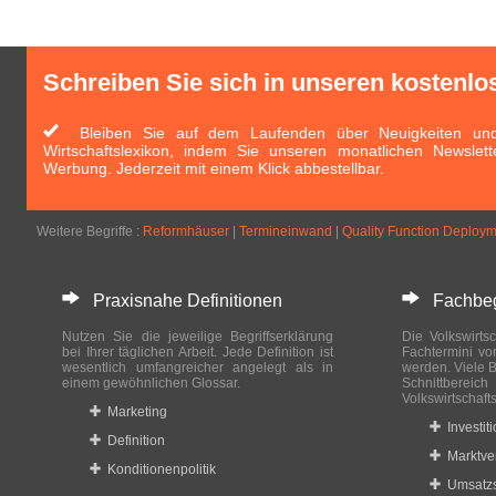
Schreiben Sie sich in unseren kostenlo
Bleiben Sie auf dem Laufenden über Neuigkeiten und 
Wirtschaftslexikon, indem Sie unseren monatlichen Newslett
Werbung. Jederzeit mit einem Klick abbestellbar.
Weitere Begriffe :
Reformhäuser
|
Termineinwand
|
Quality Function Deploy
Praxisnahe Definitionen
Fachbegri
Nutzen Sie die jeweilige Begriffserklärung
Die Volkswirtsc
bei Ihrer täglichen Arbeit. Jede Definition ist
Fachtermini vo
wesentlich umfangreicher angelegt als in
werden. Viele B
einem gewöhnlichen Glossar.
Schnittberei
Volkswirtschaft
Marketing
Investit
Definition
Marktve
Konditionenpolitik
Umsatzs