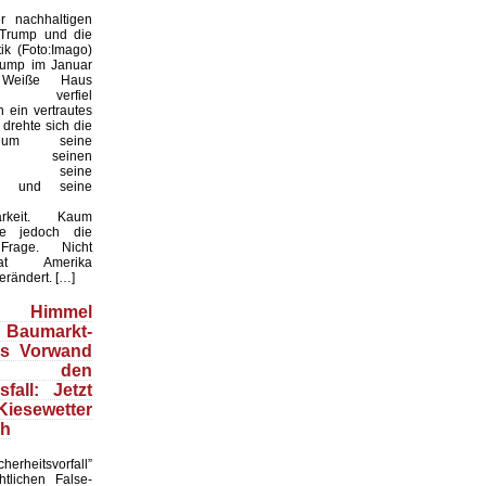
 nachhaltigen
 Trump und die
ik (Foto:Imago)
rump im Januar
Weiße Haus
te, verfiel
 ein vertrautes
 drehte sich die
 um seine
keit, seinen
til, seine
en und seine
arkeit. Kaum
te jedoch die
 Frage. Nicht
t Amerika
erändert. […]
Himmel
 Baumarkt-
ls Vorwand
 den
fall: Jetzt
esewetter
ch
herheitsvorfall”
htlichen False-