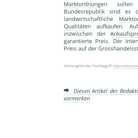
Marktordnung
en sollen 
Bundesrepublik sind es d
landwirtschaftliche
Markto
Qualität
en aufkaufen. Au
inzwischen der
Ankaufspr
garantierte Preis. Der Int
Preis auf der Grosshandelss
Vorhergehender Fachbegriff:
Interventionspo
Diesen Artikel der Redakti
vormerken