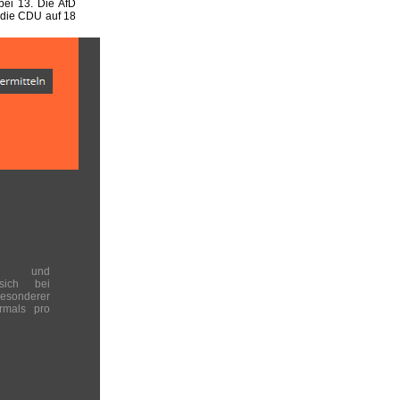
ei 13. Die AfD
 die CDU auf 18
en und
 sich bei
onderer
rmals pro