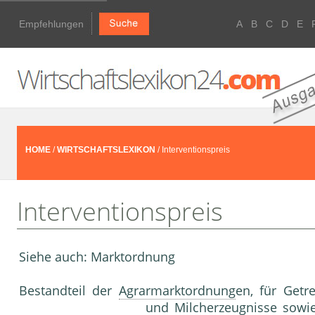
Empfehlungen
A
B
C
D
E
HOME
/
WIRTSCHAFTSLEXIKON
/ Interventionspreis
Interventionspreis
Siehe auch: Marktordnung
Bestandteil der
Agrarmarktordnung
en, für Getre
und Milcherzeugnisse sowi