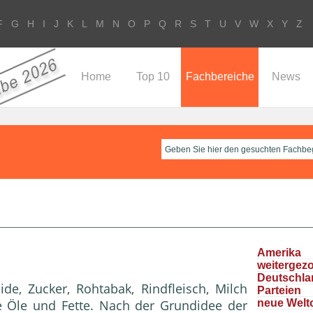
F
G
H
I
J
K
L
M
N
O
P
Q
R
S
T
U
V
W
X
Y
Z
Home
Top 10
Fachbereiche
News
Ameri
weitergez
Deutschla
ide, Zucker, Rohtabak, Rindfleisch, Milch
Parteie
e Öle und Fette. Nach der Grundidee der
neue Welt