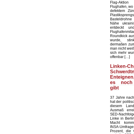
Flag-Aktion
Flughafen, wo e
defektem Zün
Plastiksprengst
Basteldrohne 
Nähe ukraini
entdeckt u
Flughafenmi
Roundkick aus 
wurde, sti
dermaßen zum
man nicht wei
sich mehr wun
offenbar […]
Linken-Ch
Schwerdtn
Enteigne
es noch
gibt
37 Jahre nach
hat der politi
diesem Land
Ausmaß errei
SED-Nachfol
Linke in Berli
Macht kommt
INSA-Umfrage l
Prozent, die