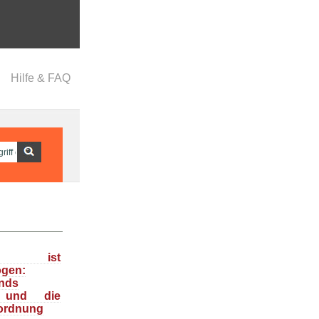
Hilfe & FAQ
ka ist
ogen:
nds
n und die
ordnung