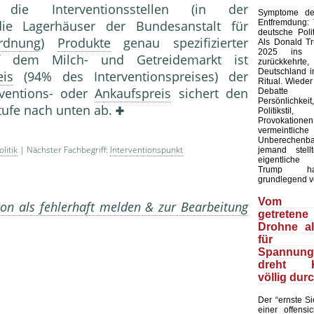
die Interventionsstellen (in der
Symptome der
Entfremdung:
ie Lagerhäuser der Bundesanstalt für
deutsche Polit
rdnung
)
Produkte
genau spezifizierter
Als Donald T
2025 ins 
f dem Milch- und Getreidemarkt ist
zurückkehr
Deutschland in
eis
(94% des Interventionspreises) der
Ritual. Wieder
erventions- oder
Ankaufspreis
sichert den
Debatte
Persönlich
tufe nach unten ab.
Politiks
Provokation
vermeintliche
Unberechenb
litik
| Nächster Fachbegriff:
Interventionspunkt
jemand stell
eigentliche
Trump ha
grundlegend v
Vom 
on als fehlerhaft melden & zur Bearbeitung
getretene
Drohne a
für
Spannungs
dreht Ki
völlig dur
Der “ernste Sic
einer offensic