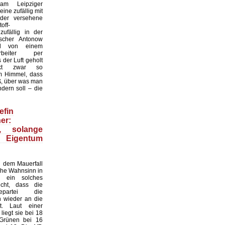
 am Leipziger
ine zufällig mit
der versehene
off-
zufällig in der
scher Antonow
nd von einem
tarbeiter per
der Luft geholt
nkt zwar so
 Himmel, dass
ß, über was man
dern soll – die
efin
er:
n, solange
 Eigentum
 dem Mauerfall
sche Wahnsinn in
 ein solches
cht, dass die
gepartei die
n wieder an die
. Laut einer
iegt sie bei 18
 Grünen bei 16