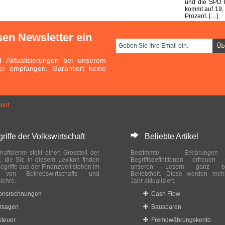
und die SPD b
kommt auf 19,
Prozent. […]
sen Newsletter ein
Aktualisierungen bei unserem
er empfangen. Garantiert keine
ment
ffe der Volkswirtschaft
Beliebte Artikel
haftslehre stellt einen Grossteil der
Bestimmte Erklärung
r, die Sie in diesem Lexikon finden
Begriffsdefinitionen erfreuen
egriffe aus der Finanzwelt stehen im
unseren Lesern ganz bes
ch von Betriebswirtschafts- und
Beliebtheit. Diese werden meh
slehre.
Jahr aktualisiert.
ionsrechnungen
Cash Flow
rsagen
Bausparen
teuer
Fremdwährungskonto