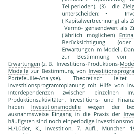
Teilperioden). (3) die Zie
unterscheiden: •
Inv
( Kapitalwertrechnung) als 
Vermö- gensendwert als Z
(jährlich möglichen)
Entn
Berücksichtigung (oder
Erwartungen
im Modell. Dan
zur Bestimmung von
Erwartungen
(z. B. Investitions-Produktions-
Mode
Modelle
zur Bestimmung von
Investitionsprog
Portefeuille-Analyse
). Theoretisch leite
Investitionsprogrammplanung
mit Hilfe von
In
Interdependenz
en zwischen einzelnen
In
Produktionsaktivitäten, Investitions- und Fi
haben
Investitionsmodelle
wegen der best
ausnahmsweise Eingang in die Praxis der
Inv
häufigsten sind noch einperiodige
Investitionsmo
H./Lüder, K.,
Investition
, 7. Aufl., München 19