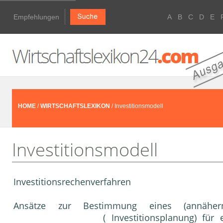
Empfehlungen
A
B
C
D
E
HOME
/
WIRTSCHAFTSLEXIKON
/ Investitionsmodell
Investitionsmodell
Investitionsrechenverfahren
Ansätze zur Bestimmung eines (annähe
( Investitionsplanung) fü