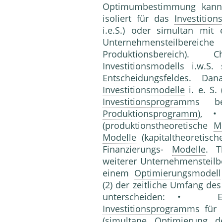
Optimumbestimmung kann 
isoliert für das
Investitio
i.e.S.) oder simultan mit
Unternehmensteilberei
Produktionsbereich). 
Investitionsmodells i.w.
Entscheidungsfeld
es. Dan
Investitionsmodelle
i. e. S. 
Investitionsprogramm
s be
Produktionsprogramm
), •
(produktionstheoretische
M
Modelle
(kapitaltheoretisc
Finanzierungs-
Modelle
. T
weiterer Unternehmensteilbe
einem
Optimierungsmodell
(2) der zeitliche Umfang de
unterscheiden: • Ein
Investitionsprogramm
s für
(
simultane Optimierung
d