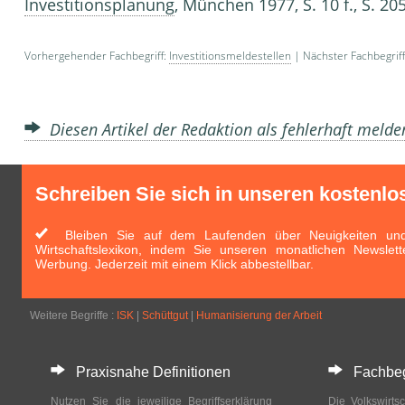
Investitionsplanung
, München 1977, S. 10 f., S. 205
Vorhergehender Fachbegriff:
Investitionsmeldestellen
| Nächster Fachbegrif
Diesen Artikel der Redaktion als fehlerhaft meld
Schreiben Sie sich in unseren kostenlo
Bleiben Sie auf dem Laufenden über Neuigkeiten und 
Wirtschaftslexikon, indem Sie unseren monatlichen Newslett
Werbung. Jederzeit mit einem Klick abbestellbar.
Weitere Begriffe :
ISK
|
Schüttgut
|
Humanisierung der Arbeit
Praxisnahe Definitionen
Fachbegri
Nutzen Sie die jeweilige Begriffserklärung
Die Volkswirtsc