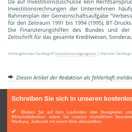
Da auf Investitionszuschüsse kein Rechtsanspru
Investitionsrechnungen
der
Unternehmen
häufi
Rahmenplan
der
Gemeinschaftsaufgabe
"Verbess
für den Zeitraum 1991 bis 1994 (1995), BT-Drucks
Die
Finanzierungshilfen
des Bundes und der 
Zeitschrift für das gesamte Kreditwesen, Sondera
Vorhergehender Fachbegriff:
Investitionszulagengesetz
| Nächster Fachbegri
Diesen Artikel der Redaktion als fehlerhaft meld
Schreiben Sie sich in unseren kostenlo
Bleiben Sie auf dem Laufenden über Neuigkeiten und 
Wirtschaftslexikon, indem Sie unseren monatlichen Newslett
Werbung. Jederzeit mit einem Klick abbestellbar.