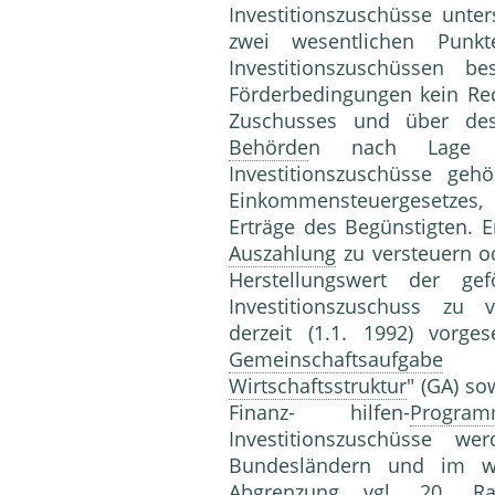
Investitionszuschüsse unte
zwei wesentlichen Pu
Investitionszuschüssen 
Förderbedingungen kein Re
Zuschusses und über de
Behörde
n nach Lage d
Investitionszuschüsse g
Einkommensteuergesetzes, 
Erträge des Begünstigten. E
Auszahlung
zu versteuern o
Herstellungswert der ge
Investitionszuschuss zu v
derzeit (1.1. 1992) vor
Gemeinschaftsaufgabe
"Ve
Wirtschaftsstruktur
" (GA) so
Finanz- hilfen-
Progra
Investitionszuschüss
Bundesländern und im wes
Abgrenzung
vgl. 20.
R