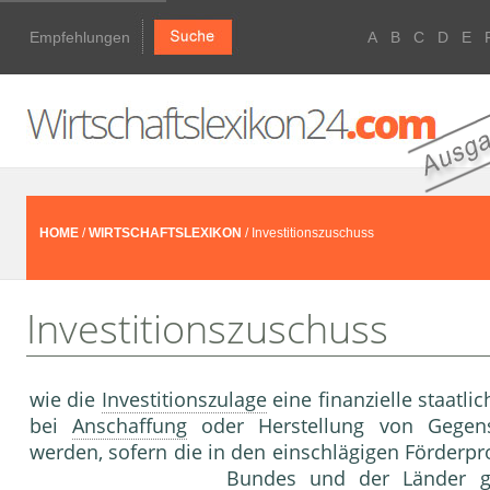
Empfehlungen
A
B
C
D
E
HOME
/
WIRTSCHAFTSLEXIKON
/ Investitionszuschuss
Investitionszuschuss
wie die
Investitionszulage
eine finanzielle staatli
bei
Anschaffung
oder Herstellung von Gege
werden, sofern die in den einschlägigen Förderp
Bundes und der Länder ge