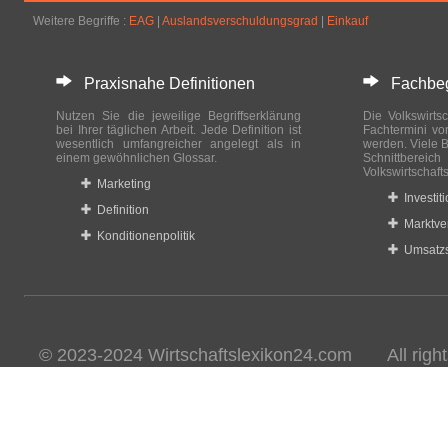
Weitere Begriffe :
EAG
|
Auslandsverschuldungsgrad
|
Einkauf
Praxisnahe Definitionen
Fachbegri
Nutzen Sie die jeweilige Begriffserklärung
Die Volkswirtsc
bei Ihrer täglichen Arbeit. Jede Definition ist
Fachtermini vo
wesentlich umfangreicher angelegt als in
werden. Viele B
einem gewöhnlichen Glossar.
Schnittberei
Volkswirtschaft
Marketing
Investit
Definition
Marktve
Konditionenpolitik
Umsatzs
© 2023-2024 Wirtschaftslexikon24.com All rights