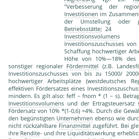
"Verbesserung der regi
Investitionen
im Zusammenha
der Umstellung oder 
Betriebsstätte
; 24 bis 
Investitionsvolumen
s zu
Investitionszuschusses vo
Schaffung hochwertiger Arbe
Höhe von 10%—18% de
sonstiger regionaler
Fördermittel
(z.B. Landesf
Investitionszuschusses von bis zu 15000/ 20
hochwertiger Arbeitsplätze (westdeutsches Reg
effektiven Fördersatzes eines Investitionszuschu
mindern. Es gilt also: feff ~ fnom * (1 ~ s). Betr
Investitionsvolumen
s und der Ertragsteuersatz 
Fördersatz von 10% *(1-0,6) =4%. Durch die Gew
den begünstigten
Unternehmen
ebenso wie dur
nicht rückzahlbare
Finanzmittel
zugeführt. Bei gl
ihre
Rendite
- und ihre Liquiditätswirkung erhebli