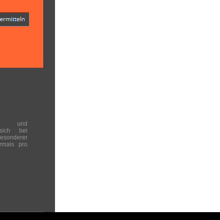
en und
 sich bei
onderer
rmals pro