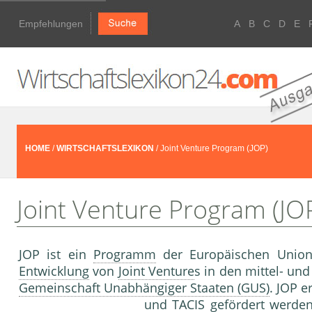
Empfehlungen
A
B
C
D
E
HOME
/
WIRTSCHAFTSLEXIKON
/ Joint Venture Program (JOP)
Joint Venture Program (JO
JOP ist ein
Programm
der Europäischen Union
Entwicklung
von
Joint Venture
s in den mittel- un
Gemeinschaft Unabhängiger Staaten (GUS)
. JOP 
und TACIS gefördert werden