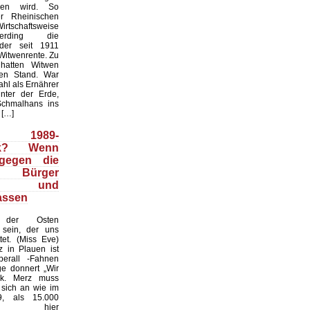
hen wird. So
er Rheinischen
tschaftsweise
erding die
der seit 1911
Witwenrente. Zu
 hatten Witwen
en Stand. War
hl als Ernährer
nter der Erde,
Schmalhans ins
 […]
1989-
ck? Wenn
 gegen die
n Bürger
eln und
lassen
der Osten
 sein, der uns
tet. (Miss Eve)
z in Plauen ist
berall -Fahnen
e donnert „Wir
lk. Merz muss
 sich an wie im
9, als 15.000
en hier