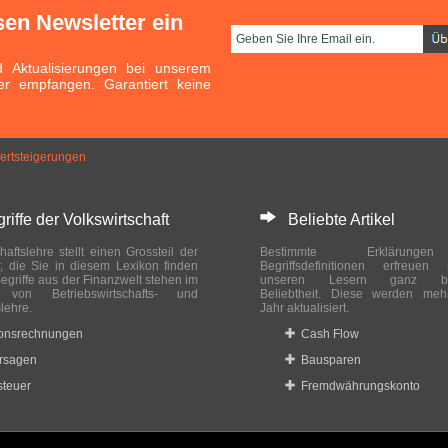
sen Newsletter ein
Aktualisierungen bei unserem
er empfangen. Garantiert keine
ertsteigerungen
ffe der Volkswirtschaft
Beliebte Artikel
haftslehre stellt einen Grossteil der
Bestimmte Erklärung
r, die Sie in diesem Lexikon finden
Begriffsdefinitionen erfreuen
egriffe aus der Finanzwelt stehen im
unseren Lesern ganz bes
ch von Betriebswirtschafts- und
Beliebtheit. Diese werden meh
slehre.
Jahr aktualisiert.
ionsrechnungen
Cash Flow
rsagen
Bausparen
teuer
Fremdwährungskonto