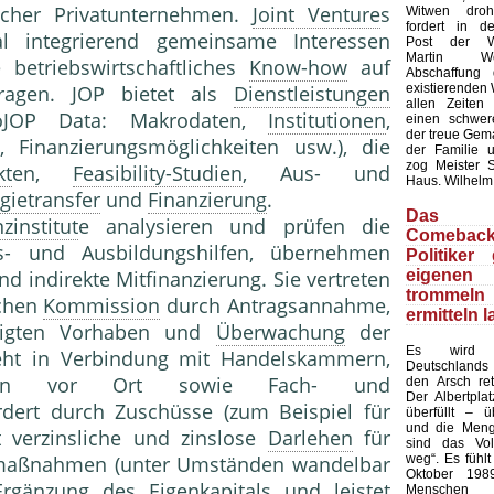
ischer Privatunternehmen.
Joint Venture
s
Witwen dro
fordert in d
nal integrierend gemeinsame Interessen
Post der Wir
Martin W
betriebswirtschaftliches
Know-how
auf
Abschaffung 
existierenden 
ragen. JOP bietet als
Dienstleistungen
allen Zeiten
uroJOP Data: Makrodaten,
Institutionen
,
einen schwer
der treue Gema
, Finanzierungsmöglichkeiten usw.), die
der Familie u
zog Meister 
kt
en,
Feasibility-Studien
, Aus- und
Haus. Wilhelm
gietransfer
und
Finanzierung
.
Das 
zinstitut
e analysieren und prüfen die
Comeba
gs- und Ausbildungshilfen, übernehmen
Politiker
eigene
nd indirekte Mitfinanzierung. Sie vertreten
tromm
schen
Kommission
durch Antragsannahme,
ermitteln 
igten Vorhaben und
Überwachung
der
Es wird 
eht in Verbindung mit Handelskammern,
Deutschlands
stellen vor Ort sowie Fach- und
den Arsch ret
Der Albertplat
rdert durch Zuschüsse (zum Beispiel für
überfüllt – ü
und die Meng
t verzinsliche und zinslose
Darlehen
für
sind das Vo
weg“. Es fühlt
umaßnahmen (unter Umständen wandelbar
Oktober 198
 Ergänzung des
Eigenkapital
s und leistet
Mensch