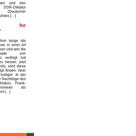
men und den
 DDR-Diktatur
. (Deutscher
Vieles […]
la for
?
chon lange die
wir in einer Art
eben und wer die
Rochade von
z verfolgt hat
es besser, jetzt
ts), wird diese
igt finden. Aber
ustiger. In der
e Nachfolge des
Nation, Frank-
inmeier als
nt […]