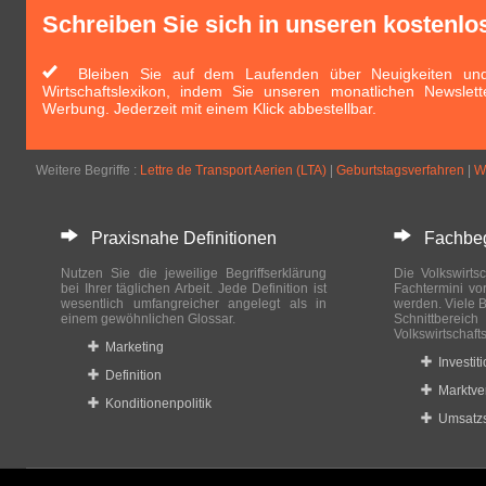
Schreiben Sie sich in unseren kostenlo
Bleiben Sie auf dem Laufenden über Neuigkeiten und 
Wirtschaftslexikon, indem Sie unseren monatlichen Newslett
Werbung. Jederzeit mit einem Klick abbestellbar.
Weitere Begriffe :
Lettre de Transport Aerien (LTA)
|
Geburtstagsverfahren
|
W
Praxisnahe Definitionen
Fachbegri
Nutzen Sie die jeweilige Begriffserklärung
Die Volkswirtsc
bei Ihrer täglichen Arbeit. Jede Definition ist
Fachtermini vo
wesentlich umfangreicher angelegt als in
werden. Viele B
einem gewöhnlichen Glossar.
Schnittberei
Volkswirtschaft
Marketing
Investit
Definition
Marktve
Konditionenpolitik
Umsatzs