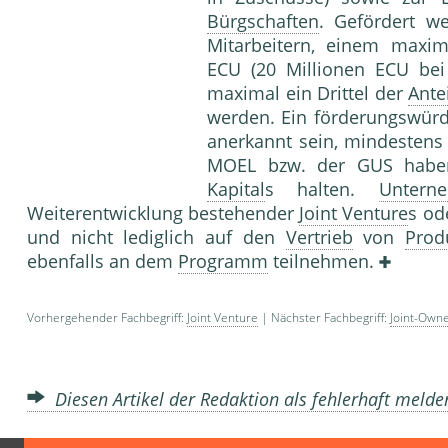
Bürgschaften
. Gefördert 
Mitarbeitern, einem maxi
ECU (20 Millionen ECU bei
maximal ein Drittel der
Ante
werden. Ein förderungswür
anerkannt sein, mindestens
MOEL bzw. der GUS habe
Kapital
s halten.
Untern
Weiterentwicklung bestehender
Joint Venture
s od
und nicht lediglich auf den
Vertrieb
von
Prod
ebenfalls an dem
Programm
teilnehmen.
Vorhergehender Fachbegriff:
Joint Venture
| Nächster Fachbegriff:
Joint-Own
Diesen Artikel der Redaktion als fehlerhaft meld