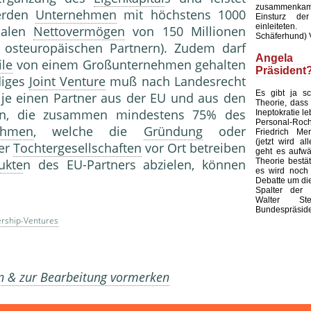
zusammenka
werden
Unternehmen
mit höchstens 1000
Einsturz der
einleiteten
malen
Nettovermögen
von 150 Millionen
Schäferhund) 
 osteuropäischen Partnern). Zudem darf
Ange
ile
von einem Großunternehmen gehalten
Präsident
diges
Joint Venture
muß nach Landesrecht
Es gibt ja s
 je einen Partner aus der EU und aus den
Theorie, dass 
n, die zusammen mindestens 75% des
Ineptokratie l
Personal-
ehmen
, welche die
Gründung
oder
Friedrich Mer
(jetzt wird all
er
Tochtergesellschaften
vor Ort betreiben
geht es aufwär
Theorie bestät
ukte
n des EU-Partners abzielen, können
es wird noch l
Debatte um di
Spalter der 
Walter Ste
Bundespräside
ership-Ventures
en & zur Bearbeitung vormerken