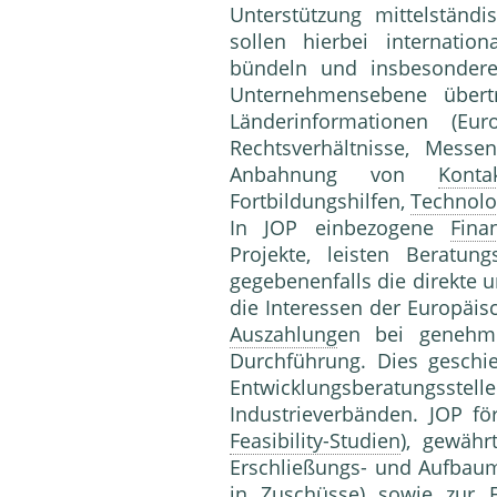
Unterstützung mittelständ
sollen hierbei internatio
bündeln und insbesondere 
Unternehmensebene übert
Länderinformationen (E
Rechtsverhältnisse, Messen
Anbahnung von
Konta
Fortbildungshilfen,
Technolo
In JOP einbezogene
Finan
Projekte, leisten Beratun
gegebenenfalls die direkte u
die Interessen der Europäi
Auszahlung
en bei genehm
Durchführung. Dies geschi
Entwicklungsberatungs
Industrieverbänden. JOP fö
Feasibility-Studien
), gewähr
Erschließungs- und Aufba
in Zuschüsse) sowie zur