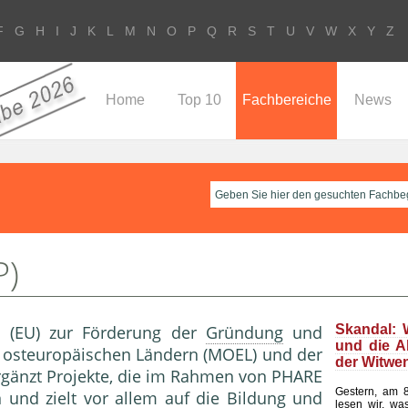
F
G
H
I
J
K
L
M
N
O
P
Q
R
S
T
U
V
W
X
Y
Z
Home
Top 10
Fachbereiche
News
P)
 (EU) zur Förderung der
Gründung
und
Skandal: 
und die A
d osteuropäischen Ländern (MOEL) und der
der Witwe
ergänzt Projekte, die im Rahmen von PHARE
Gestern, am 8
 und zielt vor allem auf die Bildung und
lesen wir, wa