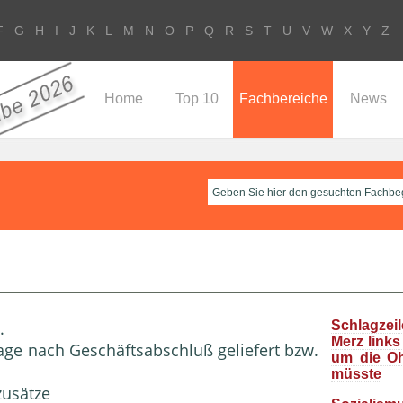
F
G
H
I
J
K
L
M
N
O
P
Q
R
S
T
U
V
W
X
Y
Z
Home
Top 10
Fachbereiche
News
.
Schlagzeil
Merz links
Tage nach Geschäftsabschluß geliefert bzw.
um die O
müsste
zusätze