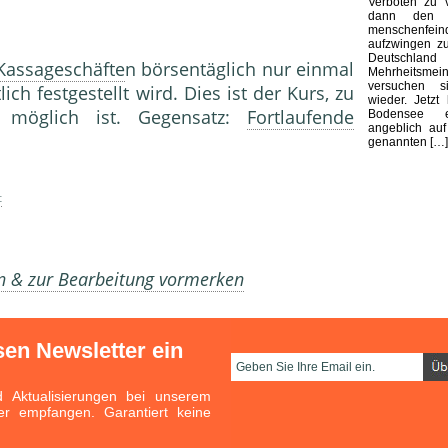
Verboten zu v
dann den B
menschenfeind
aufzwingen zu
Deutsch
Kassageschäfte
n börsentäglich nur einmal
Mehrheitsmei
versuchen 
ich festgestellt wird. Dies ist der Kurs, zu
wieder. Jetzt
möglich ist. Gegensatz:
Fortlaufende
Bodensee e
angeblich au
genannten […]
t
en & zur Bearbeitung vormerken
sen Newsletter ein
Aktualisierungen bei unserem
er empfangen. Garantiert keine