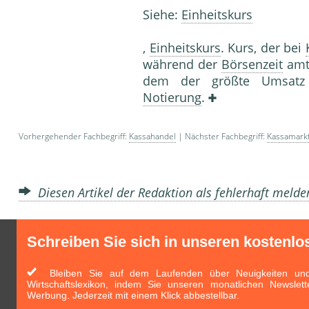
Siehe:
Einheitskurs
,
Einheitskurs
. Kurs, der bei
während der
Börsenzeit
amtl
dem der größte Umsatz 
Notierung
.
Vorhergehender Fachbegriff:
Kassahandel
| Nächster Fachbegriff:
Kassamark
Diesen Artikel der Redaktion als fehlerhaft meld
Schreiben Sie sich in unseren kostenlo
Bleiben Sie auf dem Laufenden über Neuigkeiten und 
Wirtschaftslexikon, indem Sie unseren monatlichen Newslett
Werbung. Jederzeit mit einem Klick abbestellbar.