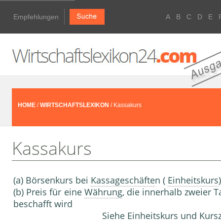
Empfehlungen
A
B
C
D
E
HOME
/
WIRTSCHAFTSLEXIKON
/ Kassakurs
Kassakurs
(a) Börsenkurs bei
Kassageschäfte
n (
Einheitskurs
)
(b) Preis für eine
Währung
, die innerhalb zweier 
beschafft wird
Siehe
Einheitskurs und Kurs