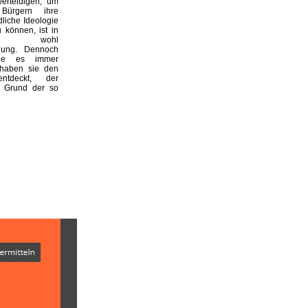
erteidigen, um
ürgern ihre
liche Ideologie
 können, ist in
land wohl
nung. Dennoch
sie es immer
 haben sie den
ntdeckt, der
f Grund der so