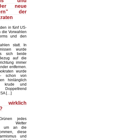
smus und
Der neue
kern” der
raten
den in fünf US-
 die Vorwahlen
erms und den
hlen statt. In
nissen wurde
ss sich beide
Bezug auf die
srichtung immer
nder entfernen.
okraten wurde
– schon von
en hinlänglich
– krude und
e Doppeltrend
USA […]
 wirklich
?
rünen jedes
te Wetter
n, um an die
ommen, diese
armismus und