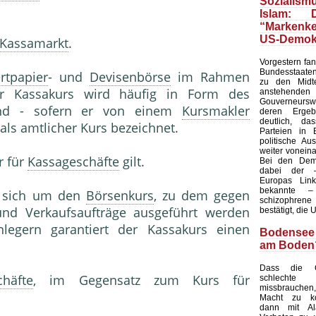
Soziali
Islam: 
“Marken
US-Demok
Kassamarkt
.
Vorgestern fan
Bundesstaaten
rtpapier
- und
Devisenbörse
im Rahmen
zu den Midt
r Kassakurs wird häufig in Form des
anstehenden
Gouverneurswa
und - sofern er von einem
Kursmakler
deren Ergeb
deutlich, da
 als amtlicher Kurs bezeichnet.
Parteien in 
politische Au
weiter voneina
r für
Kassageschäfte
gilt.
Bei den Dem
dabei der 
Europas Link
bekannte 
s sich um den
Börsenkurs
, zu dem gegen
schizophren
und Verkaufsaufträge ausgeführt werden
bestätigt, die 
legern garantiert der Kassakurs einen
Bodensee
am Boden
Dass die G
chäfte
, im Gegensatz zum Kurs für
schlech
missbrauche
Macht zu k
dann mit Al