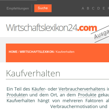
Empfehlungen
A
B
C
D
E
HOME
/
WIRTSCHAFTSLEXIKON
/ Kaufverhalten
Kaufverhalten
Ein Teil des
Käufer
- oder
Verbraucherverhalten
s 
Produkte
n und dem Ort, an dem
Produkte
gekau
Kaufverhalten hängt von mehreren Faktoren a
Verbrauchermotivation und