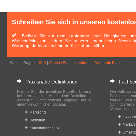
Schreiben Sie sich in unseren kostenlo
Bleiben Sie auf dem Laufenden über Neuigkeiten und 
Wirtschaftslexikon, indem Sie unseren monatlichen Newslett
Werbung. Jederzeit mit einem Klick abbestellbar.
Weitere Begriffe :
ISIN
|
Oberste Bundesbehörden
|
Corporate Placement
Praxisnahe Definitionen
Fachbegri
Nutzen Sie die jeweilige Begriffserklärung
Die Volkswirtsc
bei Ihrer täglichen Arbeit. Jede Definition ist
Fachtermini vo
wesentlich umfangreicher angelegt als in
werden. Viele B
einem gewöhnlichen Glossar.
Schnittberei
Volkswirtschaft
Marketing
Investit
Definition
Marktve
Konditionenpolitik
Umsatzs