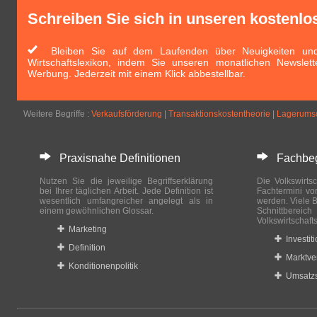
Schreiben Sie sich in unseren kostenlo
Bleiben Sie auf dem Laufenden über Neuigkeiten und 
Wirtschaftslexikon, indem Sie unseren monatlichen Newslett
Werbung. Jederzeit mit einem Klick abbestellbar.
Weitere Begriffe :
Verkaufsförderung
|
Transaktionskostentheorie
|
Lagerumsc
Praxisnahe Definitionen
Fachbegri
Nutzen Sie die jeweilige Begriffserklärung
Die Volkswirtsc
bei Ihrer täglichen Arbeit. Jede Definition ist
Fachtermini vo
wesentlich umfangreicher angelegt als in
werden. Viele B
einem gewöhnlichen Glossar.
Schnittberei
Volkswirtschaft
Marketing
Investit
Definition
Marktve
Konditionenpolitik
Umsatzs