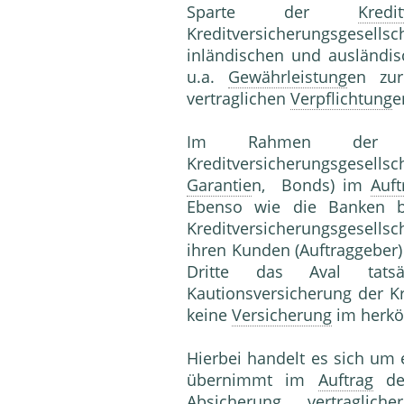
Sparte der
Kredi
Kreditversicherungsgesells
inländischen und ausländi
u.a.
Gewährleistung
en zur
vertraglichen
Verpflichtung
e
Im Rahmen der Kaut
Kreditversicherungsgesellsc
Garantie
n, Bonds) im
Auft
Ebenso wie die Banken b
Kreditversicherungsgesellsch
ihren Kunden (Auftraggeber) 
Dritte das Aval tat
Kautionsversicherung der Kr
keine
Versicherung
im herkö
Hierbei handelt es sich um
übernimmt im
Auftrag
des
Absicherung
vertraglic