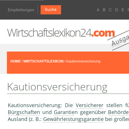
Empfehlungen
A
B
C
D
E
HOME
/
WIRTSCHAFTSLEXIKON
/ Kautionsversicherung
Kautionsversicherung
Kautionsversicherung: Die
Versicherer
stellen 
Bürgschaften
und
Garantie
n gegenüber
Behörde
Ausland (z. B.:
Gewährleistungsgarantie
bei große