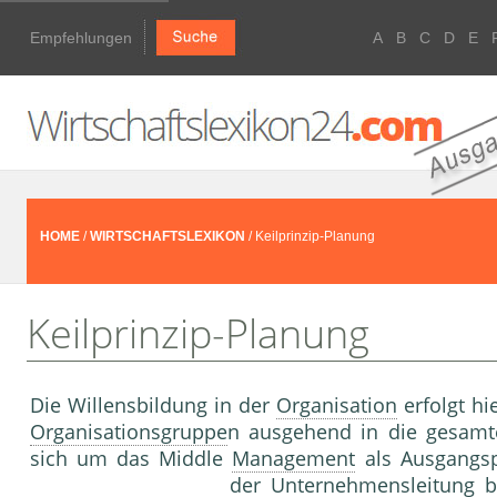
Empfehlungen
A
B
C
D
E
HOME
/
WIRTSCHAFTSLEXIKON
/ Keilprinzip-Planung
Keilprinzip-Planung
Die Willensbildung in der
Organisation
erfolgt hi
Organisationsgruppe
n ausgehend in die gesam
sich um das Middle
Management
als Ausgangspu
der
Unternehmensleitung
be