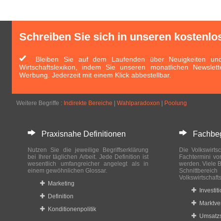
Schreiben Sie sich in unseren kostenlo
Bleiben Sie auf dem Laufenden über Neuigkeiten und 
Wirtschaftslexikon, indem Sie unseren monatlichen Newslett
Werbung. Jederzeit mit einem Klick abbestellbar.
Weitere Begriffe :
Indirekte Bereiche
|
Wahlparadoxon
|
Poolung
Praxisnahe Definitionen
Fachbegri
Nutzen Sie die jeweilige Begriffserklärung
Die Volkswirtsc
bei Ihrer täglichen Arbeit. Jede Definition ist
Fachtermini vo
wesentlich umfangreicher angelegt als in
werden. Viele B
einem gewöhnlichen Glossar.
Schnittberei
Volkswirtschaft
Marketing
Investit
Definition
Marktve
Konditionenpolitik
Umsatzs