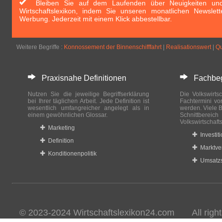
Bleiben Sie auf dem Laufenden über Neuigkeiten und 
Wirtschaftslexikon, indem Sie unseren monatlichen Newslett
Werbung. Jederzeit mit einem Klick abbestellbar.
Weitere Begriffe :
Konnossement der Binnenschifffahrt
|
Realisationswert
|
Qu
Praxisnahe Definitionen
Fachbegri
Nutzen Sie die jeweilige Begriffserklärung
Die Volkswirtsc
bei Ihrer täglichen Arbeit. Jede Definition ist
Fachtermini vo
wesentlich umfangreicher angelegt als in
werden. Viele B
einem gewöhnlichen Glossar.
Schnittberei
Volkswirtschaft
Marketing
Investit
Definition
Marktve
Konditionenpolitik
Umsatzs
© 2023-2024 Wirtschaftslexikon24.com All rights