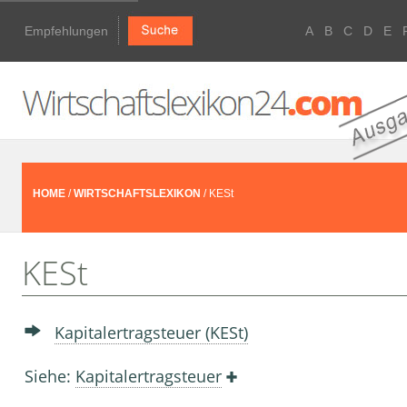
Empfehlungen
A
B
C
D
E
HOME
/
WIRTSCHAFTSLEXIKON
/ KESt
KESt
Kapitalertragsteuer (KESt)
Siehe:
Kapitalertragsteuer