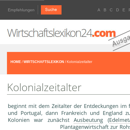
Empfehlungen
A
B
C
D
E
HOME
/
WIRTSCHAFTSLEXIKON
/ Kolonialzeitalter
Kolonialzeitalter
beginnt mit dem Zeitalter der Entdeckungen im f
und Portugal, dann Frankreich und England z
Kolonien war zunächst
Ausbeutung
(
Edelmeta
Plantagenwirtschaft zur Ro