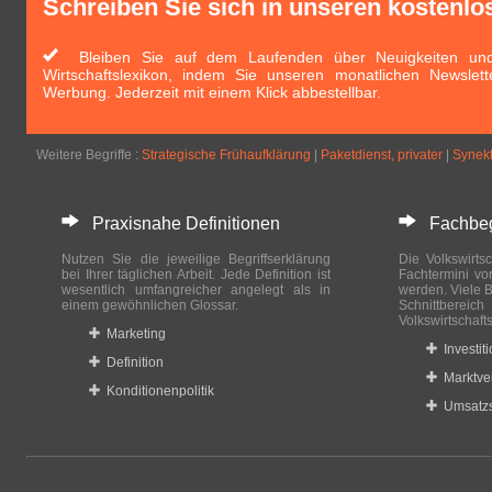
Schreiben Sie sich in unseren kostenlo
Bleiben Sie auf dem Laufenden über Neuigkeiten und 
Wirtschaftslexikon, indem Sie unseren monatlichen Newslett
Werbung. Jederzeit mit einem Klick abbestellbar.
Weitere Begriffe :
Strategische Frühaufklärung
|
Paketdienst, privater
|
Synekt
Praxisnahe Definitionen
Fachbegri
Nutzen Sie die jeweilige Begriffserklärung
Die Volkswirtsc
bei Ihrer täglichen Arbeit. Jede Definition ist
Fachtermini vo
wesentlich umfangreicher angelegt als in
werden. Viele B
einem gewöhnlichen Glossar.
Schnittberei
Volkswirtschaft
Marketing
Investit
Definition
Marktve
Konditionenpolitik
Umsatzs