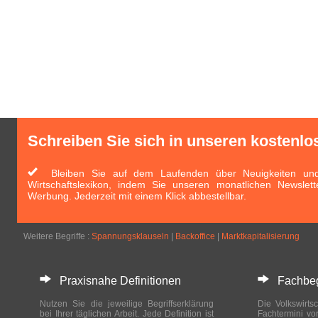
Schreiben Sie sich in unseren kostenlo
Bleiben Sie auf dem Laufenden über Neuigkeiten und 
Wirtschaftslexikon, indem Sie unseren monatlichen Newslett
Werbung. Jederzeit mit einem Klick abbestellbar.
Weitere Begriffe :
Spannungsklauseln
|
Backoffice
|
Marktkapitalisierung
Praxisnahe Definitionen
Fachbegri
Nutzen Sie die jeweilige Begriffserklärung
Die Volkswirtsc
bei Ihrer täglichen Arbeit. Jede Definition ist
Fachtermini vo