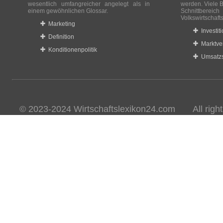
wesentlich umfangreicher angelegt als in
werden. Viele B
einem gewöhnlichen Glossar.
Schnittberei
Volkswirtschaft
Marketing
Investit
Definition
Marktve
Konditionenpolitik
Umsatzs
© 2023-2024 Wirtschaftslexikon24.com All rights