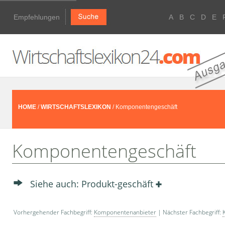
Empfehlungen
A
B
C
D
E
HOME
/
WIRTSCHAFTSLEXIKON
/ Komponentengeschäft
Komponentengeschäft
Siehe auch: Produkt-geschäft
Vorhergehender Fachbegriff:
Komponentenanbieter
| Nächster Fachbegriff: