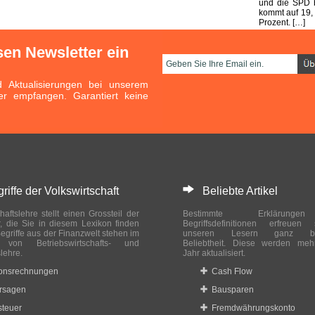
und die SPD b
kommt auf 19,
Prozent. […]
sen Newsletter ein
Aktualisierungen bei unserem
er empfangen. Garantiert keine
ffe der Volkswirtschaft
Beliebte Artikel
haftslehre stellt einen Grossteil der
Bestimmte Erklärung
r, die Sie in diesem Lexikon finden
Begriffsdefinitionen erfreuen
egriffe aus der Finanzwelt stehen im
unseren Lesern ganz bes
ch von Betriebswirtschafts- und
Beliebtheit. Diese werden meh
slehre.
Jahr aktualisiert.
ionsrechnungen
Cash Flow
rsagen
Bausparen
teuer
Fremdwährungskonto