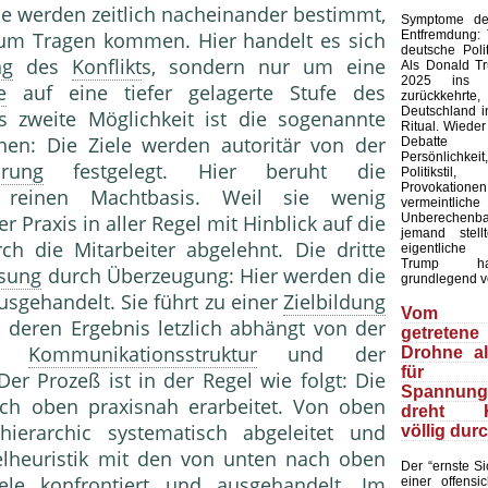
le werden zeitlich nacheinander bestimmt,
Symptome der
Entfremdung:
um Tragen kommen. Hier handelt es sich
deutsche Polit
ng
des
Konflikt
s, sondern nur um eine
Als Donald T
2025 ins 
e
auf eine tiefer gelagerte Stufe des
zurückkehr
Deutschland in
ls zweite Möglichkeit ist die sogenannte
Ritual. Wieder
nen: Die Ziele werden autoritär von der
Debatte
Persönlich
rung
festgelegt. Hier beruht die
Politiks
Provokation
reinen Machtbasis. Weil sie wenig
vermeintliche
Unberechenb
er Praxis in aller Regel mit Hinblick auf die
jemand stell
ch die Mitarbeiter abgelehnt. Die dritte
eigentliche
Trump ha
ösung
durch Überzeugung: Hier werden die
grundlegend v
ausgehandelt. Sie führt zu einer
Zielbildung
Vom 
 deren Ergebnis letzlich abhängt von der
getretene
der
Kommunikationsstruktur
und der
Drohne a
für
 Der Prozeß ist in der Regel wie folgt: Die
Spannungs
ch oben praxisnah erarbeitet. Von oben
dreht Ki
ierarchic systematisch abgeleitet und
völlig dur
elheuristik mit den von unten nach oben
Der “ernste Sic
Ziele konfrontiert und ausgehandelt. Im
einer offensic