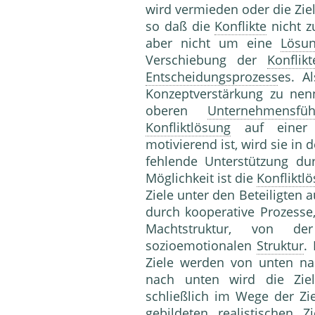
wird vermieden oder die Zie
so daß die
Konflikte
nicht z
aber nicht um eine
Lösu
Verschiebung der
Konflikt
Entscheidungsprozess
es. A
Konzeptverstärkung zu nen
oberen
Unternehmensfüh
Konfliktlösung
auf einer 
motivierend ist, wird sie in d
fehlende Unterstützung dur
Möglichkeit ist die
Konfliktl
Ziele unter den Beteiligten 
durch kooperative Prozesse,
Machtstruktur, von 
sozioemotionalen
Struktur
.
Ziele werden von unten na
nach unten wird die Zielh
schließlich im Wege der Zi
gebildeten realistischen 