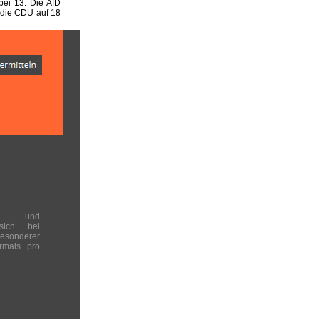
ei 13. Die AfD
 die CDU auf 18
en und
 sich bei
onderer
rmals pro