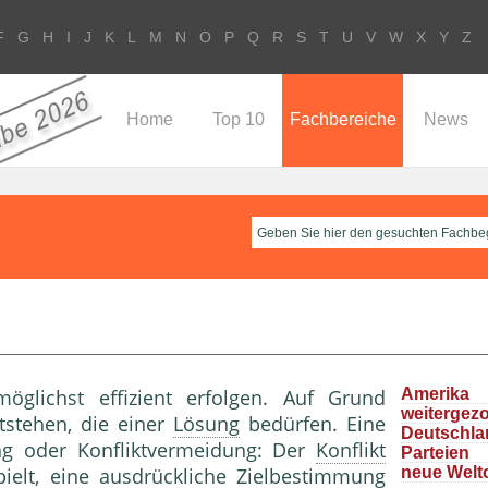
F
G
H
I
J
K
L
M
N
O
P
Q
R
S
T
U
V
W
X
Y
Z
Home
Top 10
Fachbereiche
News
öglichst effizient erfolgen. Auf Grund
Ameri
weitergez
stehen, die einer
Lösung
bedürfen. Eine
Deutschla
ng oder Konfliktvermeidung: Der
Konflikt
Parteie
ielt, eine ausdrückliche Zielbestimmung
neue Welt