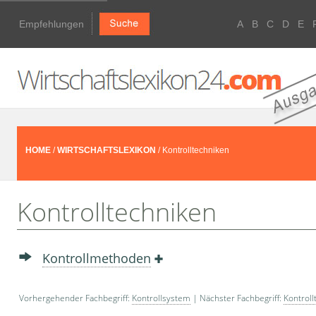
Empfehlungen
A
B
C
D
E
HOME
/
WIRTSCHAFTSLEXIKON
/ Kontrolltechniken
Kontrolltechniken
Kontrollmethoden
Vorhergehender Fachbegriff:
Kontrollsystem
| Nächster Fachbegriff:
Kontroll