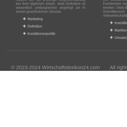
bei Ihrer täglichen Arbeit. Jede Definition ist
Fachtermini vo
wesentlich umfangreicher angelegt als in
werden. Viele B
einem gewöhnlichen Glossar.
Schnittberei
Volkswirtschaft
Marketing
Investit
Definition
Marktve
Konditionenpolitik
Umsatzs
© 2023-2024 Wirtschaftslexikon24.com All rights