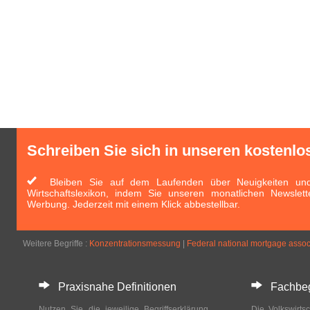
Schreiben Sie sich in unseren kostenlo
Bleiben Sie auf dem Laufenden über Neuigkeiten und 
Wirtschaftslexikon, indem Sie unseren monatlichen Newslett
Werbung. Jederzeit mit einem Klick abbestellbar.
Weitere Begriffe :
Konzentrationsmessung
|
Federal national mortgage assoc
Praxisnahe Definitionen
Fachbegri
Nutzen Sie die jeweilige Begriffserklärung
Die Volkswirtsc