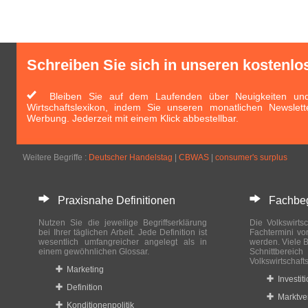
Schreiben Sie sich in unseren kostenlo
Bleiben Sie auf dem Laufenden über Neuigkeiten und 
Wirtschaftslexikon, indem Sie unseren monatlichen Newslett
Werbung. Jederzeit mit einem Klick abbestellbar.
Weitere Begriffe :
Deutscher Handelstag
|
CBWAS
|
consumer's surplus
Praxisnahe Definitionen
Fachbegri
Nutzen Sie die jeweilige Begriffserklärung
Die Volkswirtsc
bei Ihrer täglichen Arbeit. Jede Definition ist
Fachtermini vo
wesentlich umfangreicher angelegt als in
werden. Viele B
einem gewöhnlichen Glossar.
Schnittberei
Volkswirtschaft
Marketing
Investit
Definition
Marktve
Konditionenpolitik