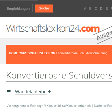
Empfehlungen
A
B
C
D
E
HOME
/
WIRTSCHAFTSLEXIKON
/ Konvertierbare Schuldverschreibung
Konvertierbare Schuldver
Wandelanleihe
Vorhergehender Fachbegriff:
Konvertibilität/Konvertierbarkeit
| Nächster Fac