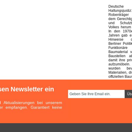
Deutsche 
Haltungsjustiz:
Robenträger
dem Gerechtig
und Schutzb
Volkes herum 
In den 1970
Jahren gab es
Hinweise d
Berliner Polit
Funktionäre
Baumaterial v
Baustellen a
damit ihre pr
aufzumöbel
wurden bev
Materialien, 
offiziellen Bau
sen Newsletter ein
Aktualisierungen bei unserem
er empfangen. Garantiert keine