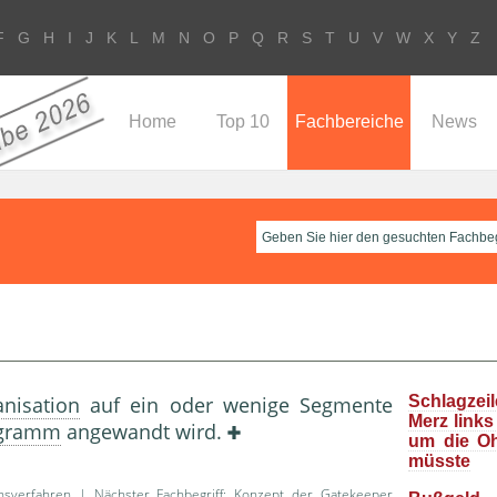
F
G
H
I
J
K
L
M
N
O
P
Q
R
S
T
U
V
W
X
Y
Z
Home
Top 10
Fachbereiche
News
nisation
auf ein oder wenige Segmente
Schlagzeil
Merz links
ogramm
angewandt wird.
um die O
müsste
nsverfahren
| Nächster Fachbegriff:
Konzept der Gatekeeper