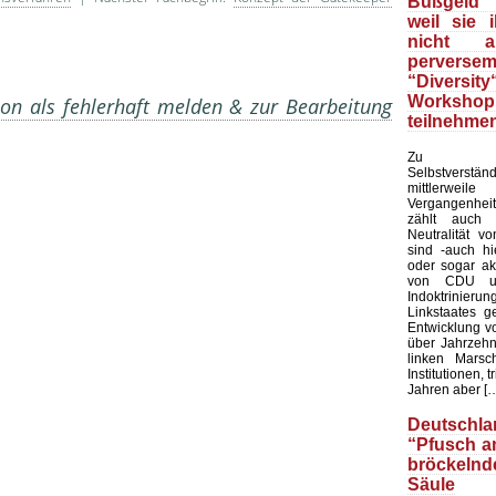
Bußgeld f
weil sie 
nicht 
perverse
“Diversity
Workshop
on als fehlerhaft melden & zur Bearbeitung
teilnehmen
Zu
Selbstverständ
mittler
Vergangenhe
zählt auch d
Neutralität v
sind -auch hi
oder sogar ak
von CDU u
Indoktrinierun
Linkstaates g
Entwicklung vo
über Jahrzehn
linken Marsc
Institutionen, t
Jahren aber [
Deutschla
“Pfusch a
bröckelnd
Säule