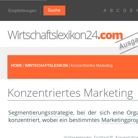
Empfehlungen
A
B
C
D
E
HOME
/
WIRTSCHAFTSLEXIKON
/ Konzentriertes Marketing
Konzentriertes Marketing
Segmentierungsstrategie
, bei der sich eine
Orga
konzentriert, wobei ein bestimmtes
Marketingpr
Vorhergehender Fachbegriff:
Konzentratio