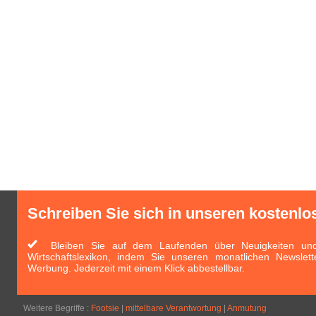
Schreiben Sie sich in unseren kostenlo
Bleiben Sie auf dem Laufenden über Neuigkeiten und 
Wirtschaftslexikon, indem Sie unseren monatlichen Newslett
Werbung. Jederzeit mit einem Klick abbestellbar.
Weitere Begriffe :
Footsie
|
mittelbare Verantwortung
|
Anmutung