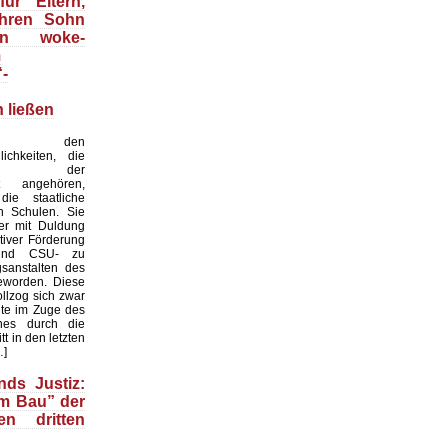
ür Eltern,
ihren Sohn
an woke-
m
“-
 ließen
 den
lichkeiten, die
weile der
it angehören,
ie staatliche
on Schulen. Sie
er mit Duldung
tiver Förderung
nd CSU- zu
gsanstalten des
eworden. Diese
llzog sich zwar
te im Zuge des
hes durch die
ritt in den letzten
…]
nds Justiz:
m Bau” der
en dritten