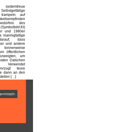
systemtreue
 Selbstgefällige
 trampeln auf
keitsempfinden
edürfnis des
(Symbolbild:KI)
er und 1980er
 mannigfaltige
arauf, dass
iker und andere
 tonnenweise
on öffentlichen
bzweigten, um
ivaten Datschen
n. Verwendet
orzugt teure
die dann an den
stellen […]