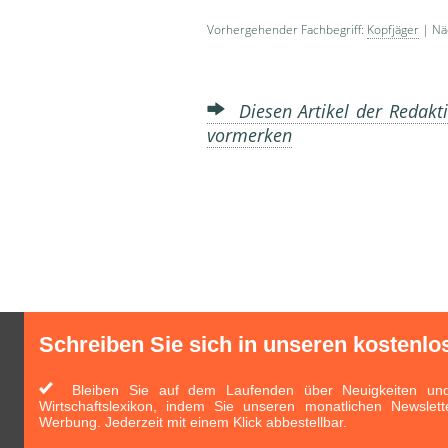
Vorhergehender Fachbegriff:
Kopfjäger
| Näc
Diesen Artikel der Redakti
vormerken
Schreiben Sie sich in unseren kostenlo
Bleiben Sie auf dem Laufenden über Neuigkeiten und 
Wirtschaftslexikon, indem Sie unseren monatlichen Newslett
Werbung. Jederzeit mit einem Klick abbestellbar.