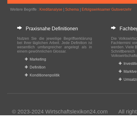
Weitere Begriffe :
Kreditanalyse
|
Schema
|
Erfolgswirksamer Gutsverzehr
Praxisnahe Definitionen
Fachbegri
Nutzen Sie die jeweilige Begriffserklärung
Die Volkswirtsc
bei Ihrer täglichen Arbeit. Jede Definition ist
Fachtermini vo
wesentlich umfangreicher angelegt als in
werden. Viele B
einem gewöhnlichen Glossar.
Schnittberei
Volkswirtschaft
Marketing
Investit
Definition
Marktve
Konditionenpolitik
Umsatzs
© 2023-2024 Wirtschaftslexikon24.com All rights