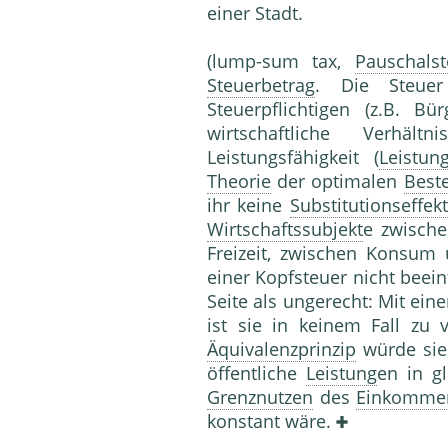
einer Stadt.
(lump-sum tax,
Pauschalst
Steuerbetrag
. Die Steue
Steuerpflichtigen (z.B. B
wirtschaftliche Verhä
Leistungsfähigkeit (
Leistung
Theorie
der optimalen
Best
ihr keine
Substitutionseffekt
Wirtschaftssubjekt
e zwische
Freizeit, zwischen Konsu
einer Kopfsteuer nicht beein
Seite als ungerecht: Mit ein
ist sie in keinem Fall zu 
Äquivalenzprinzip
würde sie
öffentliche
Leistung
en in g
Grenznutzen
des
Einkomme
konstant wäre.