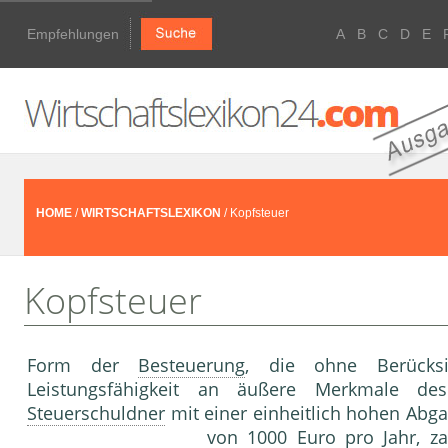
Empfehlungen
A
B
C
D
E
HOME
/
WIRTSCHAFTSLEXIKON
/ Kopfsteuer
Kopfsteuer
Form der
Besteuerung
, die ohne Berücksic
Leistungsfähigkeit an äußere Merkmale des
Steuerschuldner
mit einer einheitlich hohen Abgab
von 1000 Euro pro Jahr, z