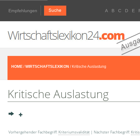
Empfehlungen
A
B
C
D
E
HOME
/
WIRTSCHAFTSLEXIKON
/ Kritische Auslastung
Kritische Auslastung
Vorhergehender Fachbegriff:
Kriteriumsvalidität
| Nächster Fachbegriff:
Kriti