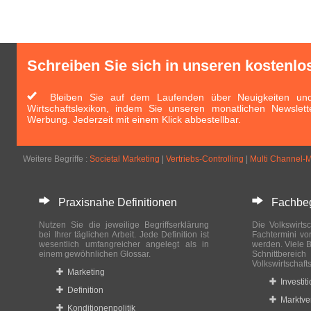
Schreiben Sie sich in unseren kostenlo
Bleiben Sie auf dem Laufenden über Neuigkeiten und 
Wirtschaftslexikon, indem Sie unseren monatlichen Newslett
Werbung. Jederzeit mit einem Klick abbestellbar.
Weitere Begriffe :
Societal Marketing
|
Vertriebs-Controlling
|
Multi Channel-M
Praxisnahe Definitionen
Fachbegri
Nutzen Sie die jeweilige Begriffserklärung
Die Volkswirtsc
bei Ihrer täglichen Arbeit. Jede Definition ist
Fachtermini vo
wesentlich umfangreicher angelegt als in
werden. Viele B
einem gewöhnlichen Glossar.
Schnittberei
Volkswirtschaft
Marketing
Investit
Definition
Marktve
Konditionenpolitik