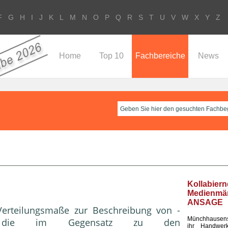
F
G
H
I
J
K
L
M
N
O
P
Q
R
S
T
U
V
W
X
Y
Z
Home
Top 10
Fachbereiche
News
Kollabier
Medienm
ANSAGE
Verteilungsmaße zur Beschrei­bung von -
Münchhausen
die im Ge­gensatz zu den
ihr Handwerk 