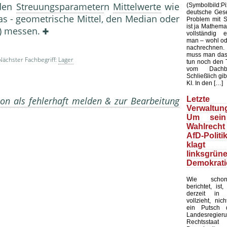
den
Streuungsparameter
n
Mittelwerte
wie
(Symbolbild
deutsche Gesel
das - geometrische Mittel, den Median oder
Problem mit Sta
ist ja Mathemat
s) messen.
vollständig 
man – wohl ode
nachrechnen.
muss man das
Nächster Fachbegriff:
Lager
tun noch den 
vom Dachb
Schließlich gib
KI. In den […]
Letzte 
on als fehlerhaft melden & zur Bearbeitung
Verwaltung
Um sein
Wahlrecht
AfD-Politi
klagt
linksgrün
Demokrati
Wie schon
berichtet, ist
derzeit in 
vollzieht, nic
ein Putsch d
Landesregier
Rechtssta