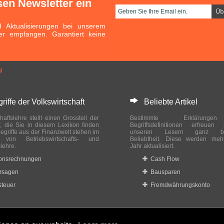
sen Newsletter ein
Aktualisierungen bei unserem
er empfangen. Garantiert keine
l
ffe der Volkswirtschaft
Beliebte Artikel
haftslehre stellt einen Grossteil der
Bestimmte Erklärung
r, die Sie in diesem Lexikon finden
Begriffsdefinitionen erfreuen
egriffe aus der Finanzwelt stehen im
unseren Lesern ganz bes
ch von Betriebswirtschafts- und
Beliebtheit. Diese werden meh
slehre.
Jahr aktualisiert.
ionsrechnungen
Cash Flow
rsagen
Bausparen
teuer
Fremdwährungskonto