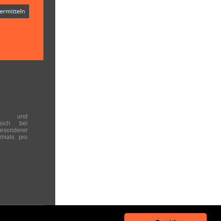
en und
 sich bei
onderer
rmals pro