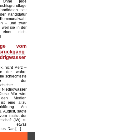
. Ohne jede
echtsgrundlage
andidaten seit
er Kandidatur
ommunalwahl
en – und zwar
 weil sie in der
einer nicht
]
üge vom
tsrückgang
drigwasser
ik, nicht Merz –
de der wahre
die schlechteste
tslage der
chichte
 Niedrigwasser
Diese Mär wird
 den Medien
ist eine allzu
klärung. Am
. August, sagte
vom Institut der
tschaft (IW) zu
 etwas
es. Das […]