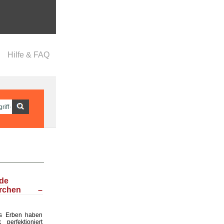
Hilfe & FAQ
nde
ärchen –
s Erben haben
perfektioniert