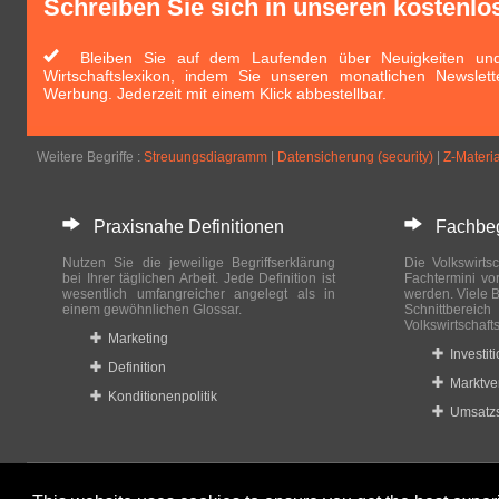
Schreiben Sie sich in unseren kostenlo
Bleiben Sie auf dem Laufenden über Neuigkeiten und 
Wirtschaftslexikon, indem Sie unseren monatlichen Newslett
Werbung. Jederzeit mit einem Klick abbestellbar.
Weitere Begriffe :
Streuungsdiagramm
|
Datensicherung (security)
|
Z-Materia
Praxisnahe Definitionen
Fachbegri
Nutzen Sie die jeweilige Begriffserklärung
Die Volkswirtsc
bei Ihrer täglichen Arbeit. Jede Definition ist
Fachtermini vo
wesentlich umfangreicher angelegt als in
werden. Viele B
einem gewöhnlichen Glossar.
Schnittberei
Volkswirtschaft
Marketing
Investit
Definition
Marktve
Konditionenpolitik
Umsatzs