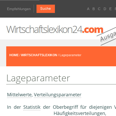
Empfehlungen
A
B
C
D
E
HOME
/
WIRTSCHAFTSLEXIKON
/ Lageparameter
Lageparameter
Mittelwerte
,
Verteilungsparameter
In der
Statistik
der Oberbegriff für diejenigen 
Häufigkeitsverteilung
en, 