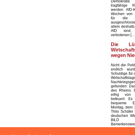
Demokratie
tragfähige R
werden AfD-K
Wochen von d
für die K
ausgeschloss
allein deshalb,
AfD sind, 
verbotenen […
Die L
Wirtschaf
wegen Nie
Nicht die Polit
endlich wur
Schuldige für 
Wirtschaf
Nachkriegsges
gefunden: Das
des Rheins. 
eifrig von
befeuert. Es 
bequeme Er
Montag, dem 3
Thilo Schäfer 
deutschen Wir
BILD
Bemerkenswert