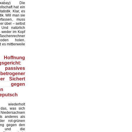
:Pixabay) Die
lschaft hat ein
tistik. Klar, es
ik. Will man sie
erfassen, muss
r übel – selbst
 Und natürlich
 weder im Kopf
Taschenrechner
oden holen.
t es mittlerweile
Hoffnung
sgericht:
 passives
 betrogener
ker Sichert
 gegen
en
eputsch
 wiederholt
, das, was sich
Niedersachsen
hts anderes als
er rot-grünen
ung gegen den
at und die