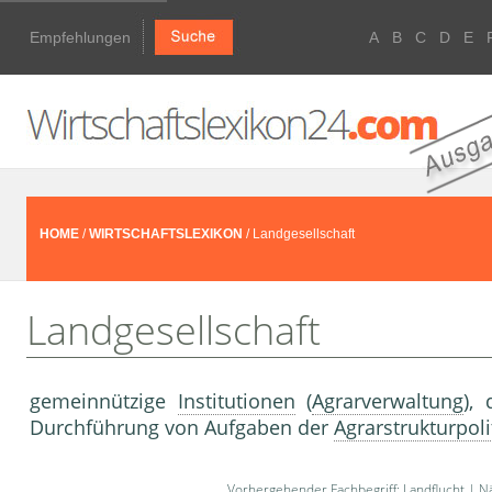
Empfehlungen
A
B
C
D
E
HOME
/
WIRTSCHAFTSLEXIKON
/ Landgesellschaft
Landgesellschaft
gemeinnützige
Institutionen
(
Agrarverwaltung
),
Durchführung von Aufgaben der
Agrarstrukturpoli
Vorhergehender Fachbegriff:
Landflucht
| Nä