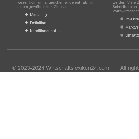
wesentlich umfangreicher angelegt als in
werden. Viele B
einem gewöhnlichen Glossar.
Schnittberei
Volkswirtschaft
Marketing
Investit
Definition
Marktve
Konditionenpolitik
Umsatzs
© 2023-2024 Wirtschaftslexikon24.com All rights