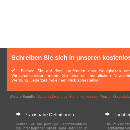
Schreiben Sie sich in unseren kostenlo
Bleiben Sie auf dem Laufenden über Neuigkeiten und 
Wirtschaftslexikon, indem Sie unseren monatlichen Newslett
Werbung. Jederzeit mit einem Klick abbestellbar.
Weitere Begriffe :
Steuerindexierung
|
Bienenköniginnen-Prinzip
|
Geldschöpf
Praxisnahe Definitionen
Fachbegri
Nutzen Sie die jeweilige Begriffserklärung
Die Volkswirtsc
bei Ihrer täglichen Arbeit. Jede Definition ist
Fachtermini vo